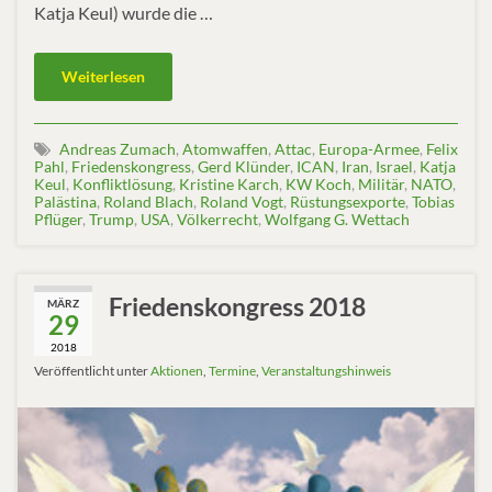
Katja Keul) wurde die …
Weiterlesen
Andreas Zumach
,
Atomwaffen
,
Attac
,
Europa-Armee
,
Felix
Pahl
,
Friedenskongress
,
Gerd Klünder
,
ICAN
,
Iran
,
Israel
,
Katja
Keul
,
Konfliktlösung
,
Kristine Karch
,
KW Koch
,
Militär
,
NATO
,
Palästina
,
Roland Blach
,
Roland Vogt
,
Rüstungsexporte
,
Tobias
Pflüger
,
Trump
,
USA
,
Völkerrecht
,
Wolfgang G. Wettach
Friedenskongress 2018
MÄRZ
29
2018
Veröffentlicht unter
Aktionen
,
Termine
,
Veranstaltungshinweis