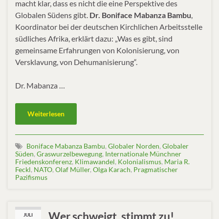
macht klar, dass es nicht die eine Perspektive des
Globalen Südens gibt.
Dr. Boniface Mabanza Bambu
,
Koordinator bei der deutschen Kirchlichen Arbeitsstelle
südliches Afrika, erklärt dazu: „Was es gibt, sind
gemeinsame Erfahrungen von Kolonisierung, von
Versklavung, von Dehumanisierung“.
Dr. Mabanza …
Weiterlesen
Boniface Mabanza Bambu
,
Globaler Norden
,
Globaler
Süden
,
Graswurzelbewegung
,
Internationale Münchner
Friedenskonferenz
,
Klimawandel
,
Kolonialismus
,
Maria R.
Feckl
,
NATO
,
Olaf Müller
,
Olga Karach
,
Pragmatischer
Pazifismus
Wer schweigt, stimmt zu!
JULI