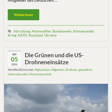
Mitglieder des Deutschen …
Weiterlesen
Abrüstung
,
Atomwaffen
,
Bundeswehr
,
Klimawandel
,
Krieg
,
NATO
,
Russland
,
Ukraine
Die Grünen und die US-
SEP.
05
Drohneneinsätze
2022
Veröffentlicht unter
Afghanistan
,
Allgemein
,
Drohnen
,
gewaltfrei
,
Internationales
,
Menschenrechte