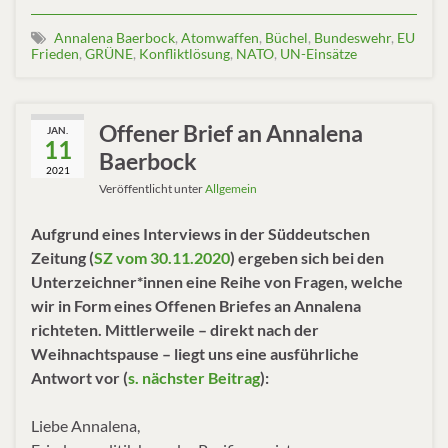
Annalena Baerbock
,
Atomwaffen
,
Büchel
,
Bundeswehr
,
EU
Frieden
,
GRÜNE
,
Konfliktlösung
,
NATO
,
UN-Einsätze
Offener Brief an Annalena
JAN.
11
Baerbock
2021
Veröffentlicht unter
Allgemein
Aufgrund eines Interviews in der Süddeutschen
Zeitung (
SZ vom 30.11.2020
) ergeben sich bei den
Unterzeichner*innen eine Reihe von Fragen, welche
wir in Form eines Offenen Briefes an Annalena
richteten. Mittlerweile – direkt nach der
Weihnachtspause – liegt uns eine ausführliche
Antwort vor (
s. nächster Beitrag
):
Liebe Annalena,