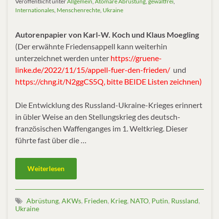
Veröffentlicht unter
Allgemein
,
Atomare Abrüstung
,
gewaltfrei
,
Internationales
,
Menschenrechte
,
Ukraine
Autorenpapier von Karl-W. Koch und Klaus Moegling
(Der erwähnte Friedensappell kann weiterhin
unterzeichnet werden unter
https://gruene-
linke.de/2022/11/15/appell-fuer-den-frieden/
und
https://chng.it/N2ggCS5Q, bitte BEIDE Listen zeichnen)
Die Entwicklung des Russland-Ukraine-Krieges erinnert
in übler Weise an den Stellungskrieg des deutsch-
französischen Waffenganges im 1. Weltkrieg. Dieser
führte fast über die …
Weiterlesen
Abrüstung
,
AKWs
,
Frieden
,
Krieg
,
NATO
,
Putin
,
Russland
,
Ukraine