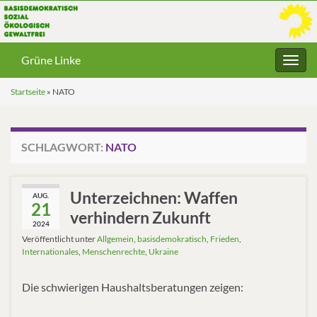
Grüne Linke
Navig
umsc
Startseite
»
NATO
SCHLAGWORT:
NATO
Unterzeichnen: Waffen
AUG.
21
verhindern Zukunft
2024
Veröffentlicht unter
Allgemein
,
basisdemokratisch
,
Frieden
,
Internationales
,
Menschenrechte
,
Ukraine
Die schwierigen Haushaltsberatungen zeigen: