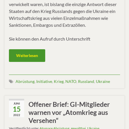
verwickelt waren, ist bislang die einzige Antwort dieser
Staaten auf den Krieg Russlands gegen die Ukraine ein
Wirtschaftskrieg aus vielen Einzelmaßnahmen wie
Sanktionen, Embargos und Extrazöllen.
Sie können den Aufruf durch Unterschrift
Weiterlesen
Abrüstung
,
Initiative
,
Krieg
,
NATO
,
Russland
,
Ukraine
Offener Brief: GI-Mitglieder
JUNI
15
warnen vor „Atomkrieg aus
2022
Versehen“
Veröffentlicht unter
Atomare Abrüstung
,
gewaltfrei
,
Ukraine