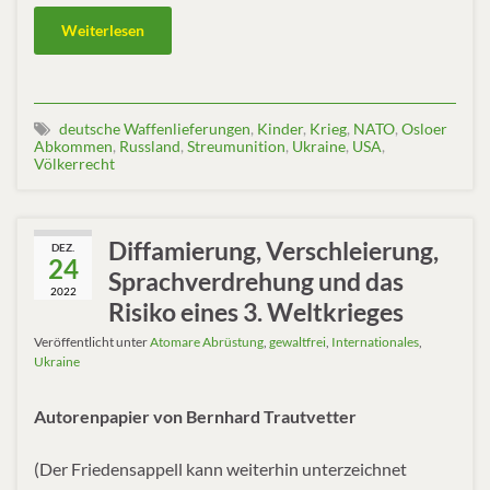
Weiterlesen
deutsche Waffenlieferungen
,
Kinder
,
Krieg
,
NATO
,
Osloer
Abkommen
,
Russland
,
Streumunition
,
Ukraine
,
USA
,
Völkerrecht
Diffamierung, Verschleierung,
DEZ.
24
Sprachverdrehung und das
2022
Risiko eines 3. Weltkrieges
Veröffentlicht unter
Atomare Abrüstung
,
gewaltfrei
,
Internationales
,
Ukraine
Autorenpapier von Bernhard Trautvetter
(Der Friedensappell kann weiterhin unterzeichnet