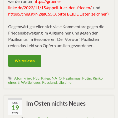
werden unter
https://gruene-
linke.de/2022/11/15/appell-fuer-den-frieden/
und
https://chng.it/N2ggCS5Q, bitte BEIDE Listen zeichnen)
Gegenwärtig stellen sich viele Kommentare gegen die
Friedensbewegung im Allgemeinen und gegen den
Pazifismus im Besonderen. Der Vorwurf, Pazifisten
reden das Leid von Opfern um lieb gewordener …
Weiterlesen
Atomkrieg
,
F35
,
Krieg
,
NATO
,
Pazifismus
,
Putin
,
Risiko
eines 3. Weltkrieges
,
Russland
,
Ukraine
Im Osten nichts Neues
DEZ.
19
2022