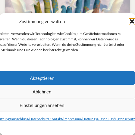
Zustimmung verwalten
u bieten, verwenden wir Technologien wie Cookies, um Geräteinformationen zu
greifen. Wenn du diesen Technologien zustimmst, können wir Daten wie das
s auf dieser Website verarbeiten. Wenn du deine Zustimmung nicht erteilst oder
 Merkmale und Funktionen beeinträchtigt werden.
konstruktiv Probleme angehen
Grüne Linke
in Zusammenarbeit mit dem OV Gummersbach
Akzeptieren
wann:
Sa. 12. Mai 2018, 10:00 bis 20:00 Uhr
Ablehnen
wo:
Philipp-Scheidemann-Haus, Holländische Str. 74,
34127 Kassel
Einstellungen ansehen
ftungsausschluss/Datenschutz
Kontakt/Impressum/Haftungsausschluss/Datenschutz
Die Weltlage ist angespannt wie seit Jahrzehnten nicht