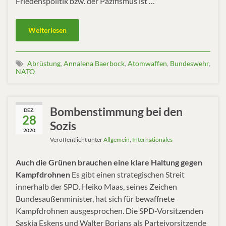
Friedenspolitik bzw. der Pazifismus ist …
Weiterlesen
Abrüstung
,
Annalena Baerbock
,
Atomwaffen
,
Bundeswehr
,
NATO
Bombenstimmung bei den
DEZ.
28
Sozis
2020
Veröffentlicht unter
Allgemein
,
Internationales
Auch die Grünen brauchen eine klare Haltung gegen
Kampfdrohnen
Es gibt einen strategischen Streit
innerhalb der SPD. Heiko Maas, seines Zeichen
Bundesaußenminister, hat sich für bewaffnete
Kampfdrohnen ausgesprochen. Die SPD-Vorsitzenden
Saskia Eskens und Walter Borjans als Parteivorsitzende