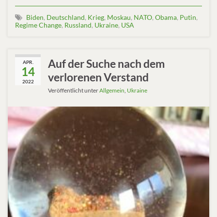
Biden
,
Deutschland
,
Krieg
,
Moskau
,
NATO
,
Obama
,
Putin
,
Regime Change
,
Russland
,
Ukraine
,
USA
Auf der Suche nach dem
APR.
14
verlorenen Verstand
2022
Veröffentlicht unter
Allgemein
,
Ukraine