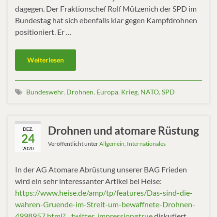
dagegen. Der Fraktionschef Rolf Mützenich der SPD im
Bundestag hat sich ebenfalls klar gegen Kampfdrohnen
positioniert. Er …
Weiterlesen
Bundeswehr
,
Drohnen
,
Europa
,
Krieg
,
NATO
,
SPD
Drohnen und atomare Rüstung
DEZ.
24
Veröffentlicht unter
Allgemein
,
Internationales
2020
In der AG Atomare Abrüstung unserer BAG Frieden
wird ein sehr interessanter Artikel bei Heise:
https://www.heise.de/amp/tp/features/Das-sind-die-
wahren-Gruende-im-Streit-um-bewaffnete-Drohnen-
4998957.html?__twitter_impression=true
diskutiert.