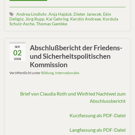
Andrea Lindlohr
,
Anja Hajduk
,
Dieter Janecek
,
Ekin
Deligöz
,
Jörg Rupp
,
Kai Gehring
,
Kerstin Andreae
,
Kordula
Schulz-Asche
,
Thomas Gambke
Abschlußbericht der Friedens-
SEP.
02
und Sicherheitspolitischen
2008
Kommission
Veröffentlicht unter
Bildung
,
Internationales
Brief von Claudia Roth und Winfried Nachtwei zum
Abschlussbericht
Kurzfassung als PDF-Datei
Langfassung als PDF-Datei