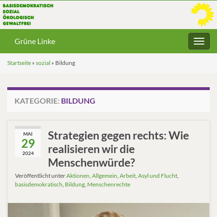
Grüne Linke
Navig
umsc
Startseite
»
sozial
»
Bildung
KATEGORIE:
BILDUNG
Strategien gegen rechts: Wie
MAI
29
realisieren wir die
2024
Menschenwürde?
Veröffentlicht unter
Aktionen
,
Allgemein
,
Arbeit
,
Asyl und Flucht
,
basisdemokratisch
,
Bildung
,
Menschenrechte