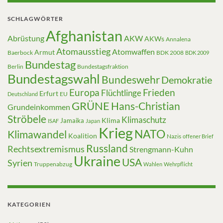
SCHLAGWÖRTER
Afghanistan
Abrüstung
AKW
AKWs
Annalena
Atomausstieg
Atomwaffen
Armut
Baerbock
BDK 2008
BDK 2009
Bundestag
Berlin
Bundestagsfraktion
Bundestagswahl
Bundeswehr
Demokratie
Europa
Frieden
Flüchtlinge
Erfurt
EU
Deutschland
GRÜNE
Hans-Christian
Grundeinkommen
Ströbele
Klimaschutz
Klima
Jamaika
ISAF
Japan
Krieg
NATO
Klimawandel
Koalition
Nazis
offener Brief
Russland
Rechtsextremismus
Strengmann-Kuhn
Ukraine
USA
Syrien
Truppenabzug
Wahlen
Wehrpflicht
KATEGORIEN