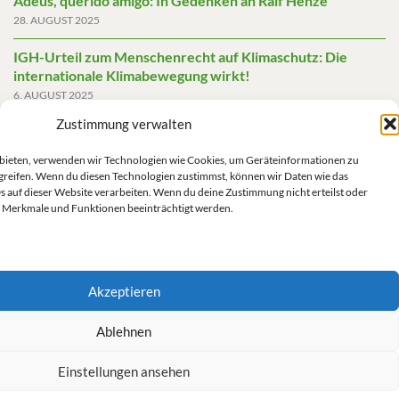
Adeus, querido amigo: In Gedenken an Ralf Henze
28. AUGUST 2025
IGH-Urteil zum Menschenrecht auf Klimaschutz: Die
internationale Klimabewegung wirkt!
6. AUGUST 2025
Zustimmung verwalten
Friedensgutachten 2025
2. JUNI 2025
u bieten, verwenden wir Technologien wie Cookies, um Geräteinformationen zu
greifen. Wenn du diesen Technologien zustimmst, können wir Daten wie das
Die AfD mit mehr Demokratie wegregieren
s auf dieser Website verarbeiten. Wenn du deine Zustimmung nicht erteilst oder
14. MAI 2025
 Merkmale und Funktionen beeinträchtigt werden.
Akzeptieren
Impressum/Datenschutz
Ablehnen
Einstellungen ansehen
Kontakt/Impressum/Haftungsausschluss/Datenschutz
Cookie-Richtlinie (EU)