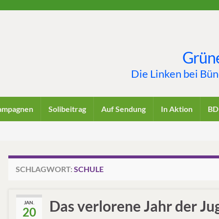
Grüne
Die Linken bei Bü
ampagnen
Solibeitrag
Auf Sendung
In Aktion
BD
SCHLAGWORT:
SCHULE
Das verlorene Jahr der J
JAN.
20