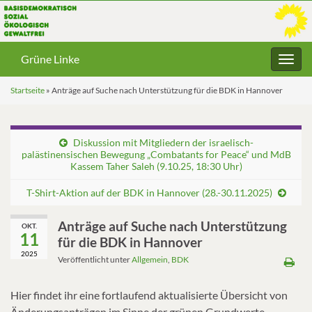
Grüne Linke
Navig
umsc
Startseite
»
Anträge auf Suche nach Unterstützung für die BDK in Hannover
Diskussion mit Mitgliedern der israelisch-
palästinensischen Bewegung „Combatants for Peace“ und MdB
Kassem Taher Saleh (9.10.25, 18:30 Uhr)
T-Shirt-Aktion auf der BDK in Hannover (28.-30.11.2025)
Anträge auf Suche nach Unterstützung
OKT.
11
für die BDK in Hannover
2025
Veröffentlicht unter
Allgemein
,
BDK
Hier findet ihr eine fortlaufend aktualisierte Übersicht von
Änderungsanträgen im Sinne der grünen Grundwerte –