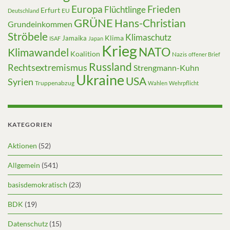
Europa
Frieden
Flüchtlinge
Erfurt
EU
Deutschland
GRÜNE
Hans-Christian
Grundeinkommen
Ströbele
Klimaschutz
Klima
Jamaika
ISAF
Japan
Krieg
NATO
Klimawandel
Koalition
Nazis
offener Brief
Russland
Rechtsextremismus
Strengmann-Kuhn
Ukraine
USA
Syrien
Truppenabzug
Wahlen
Wehrpflicht
KATEGORIEN
Aktionen
(52)
Allgemein
(541)
basisdemokratisch
(23)
BDK
(19)
Datenschutz
(15)