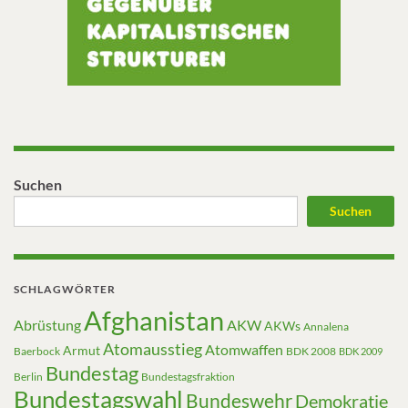
Suchen
Suchen
SCHLAGWÖRTER
Afghanistan
Abrüstung
AKW
AKWs
Annalena
Atomausstieg
Atomwaffen
Armut
Baerbock
BDK 2008
BDK 2009
Bundestag
Berlin
Bundestagsfraktion
Bundestagswahl
Bundeswehr
Demokratie