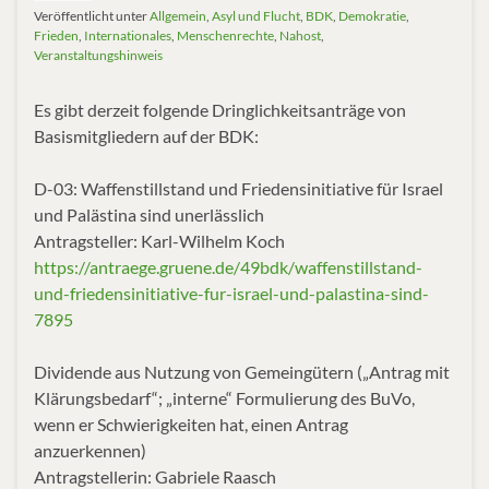
Veröffentlicht unter
Allgemein
,
Asyl und Flucht
,
BDK
,
Demokratie
,
Frieden
,
Internationales
,
Menschenrechte
,
Nahost
,
Veranstaltungshinweis
Es gibt derzeit folgende Dringlichkeitsanträge von
Basismitgliedern auf der BDK:
D-03: Waffenstillstand und Friedensinitiative für Israel
und Palästina sind unerlässlich
Antragsteller: Karl-Wilhelm Koch
https://antraege.gruene.de/49bdk/waffenstillstand-
und-friedensinitiative-fur-israel-und-palastina-sind-
7895
Dividende aus Nutzung von Gemeingütern („Antrag mit
Klärungsbedarf“; „interne“ Formulierung des BuVo,
wenn er Schwierigkeiten hat, einen Antrag
anzuerkennen)
Antragstellerin: Gabriele Raasch