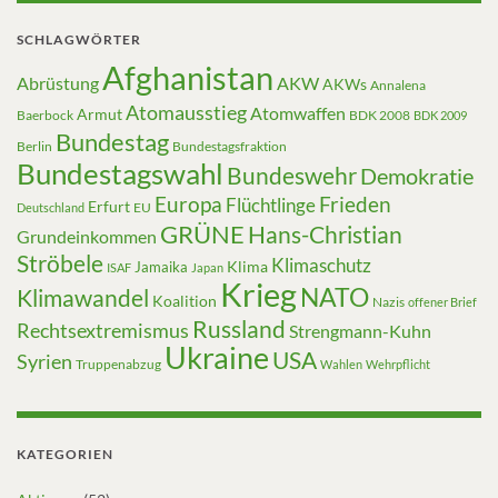
SCHLAGWÖRTER
Afghanistan
Abrüstung
AKW
AKWs
Annalena
Atomausstieg
Atomwaffen
Armut
Baerbock
BDK 2008
BDK 2009
Bundestag
Berlin
Bundestagsfraktion
Bundestagswahl
Bundeswehr
Demokratie
Europa
Frieden
Flüchtlinge
Erfurt
EU
Deutschland
GRÜNE
Hans-Christian
Grundeinkommen
Ströbele
Klimaschutz
Klima
Jamaika
ISAF
Japan
Krieg
NATO
Klimawandel
Koalition
Nazis
offener Brief
Russland
Rechtsextremismus
Strengmann-Kuhn
Ukraine
USA
Syrien
Truppenabzug
Wahlen
Wehrpflicht
KATEGORIEN