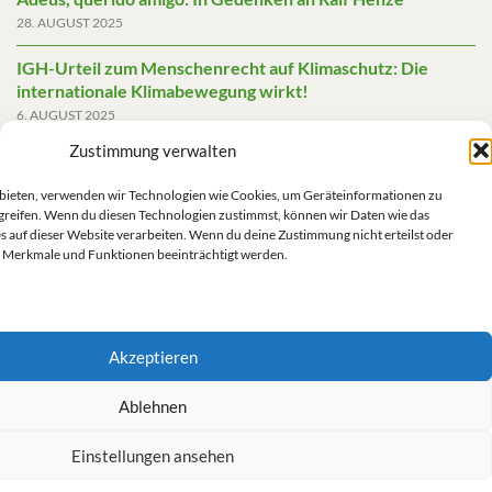
28. AUGUST 2025
IGH-Urteil zum Menschenrecht auf Klimaschutz: Die
internationale Klimabewegung wirkt!
6. AUGUST 2025
Zustimmung verwalten
Friedensgutachten 2025
2. JUNI 2025
u bieten, verwenden wir Technologien wie Cookies, um Geräteinformationen zu
greifen. Wenn du diesen Technologien zustimmst, können wir Daten wie das
Die AfD mit mehr Demokratie wegregieren
s auf dieser Website verarbeiten. Wenn du deine Zustimmung nicht erteilst oder
14. MAI 2025
 Merkmale und Funktionen beeinträchtigt werden.
Akzeptieren
Impressum/Datenschutz
Ablehnen
Einstellungen ansehen
Kontakt/Impressum/Haftungsausschluss/Datenschutz
Cookie-Richtlinie (EU)