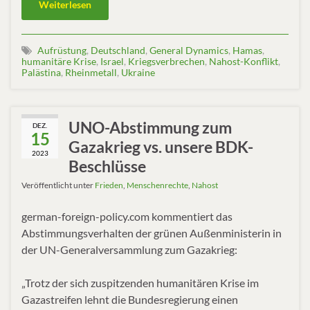
Weiterlesen
Aufrüstung
,
Deutschland
,
General Dynamics
,
Hamas
,
humanitäre Krise
,
Israel
,
Kriegsverbrechen
,
Nahost-Konflikt
,
Palästina
,
Rheinmetall
,
Ukraine
UNO-Abstimmung zum
DEZ.
15
Gazakrieg vs. unsere BDK-
2023
Beschlüsse
Veröffentlicht unter
Frieden
,
Menschenrechte
,
Nahost
german-foreign-policy.com kommentiert das
Abstimmungsverhalten der grünen Außenministerin in
der UN-Generalversammlung zum Gazakrieg:
„Trotz der sich zuspitzenden humanitären Krise im
Gazastreifen lehnt die Bundesregierung einen