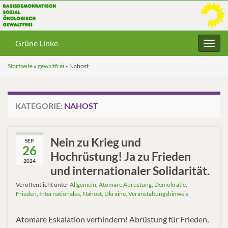
Grüne Linke
Navig
umsc
Startseite
»
gewaltfrei
»
Nahost
KATEGORIE:
NAHOST
Nein zu Krieg und
SEP.
26
Hochrüstung! Ja zu Frieden
2024
und internationaler Solidarität.
Veröffentlicht unter
Allgemein
,
Atomare Abrüstung
,
Demokratie
,
Frieden
,
Internationales
,
Nahost
,
Ukraine
,
Veranstaltungshinweis
Atomare Eskalation verhindern! Abrüstung für Frieden,