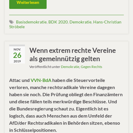
Weiterlesen
Basisdemokratie
,
BDK 2020
,
Demokratie
,
Hans-Christian
Ströbele
Wenn extrem rechte Vereine
NOV.
26
als gemeinnützig gelten
2019
Veröffentlicht unter
Demokratie
,
Gegen Rechts
Attac und
VVN-BdA
haben die Steuervorteile
verloren, manche rechtsradikale Vereine dagegen
haben sie noch. Die Prüfung obliegt den Finanzämtern
und diese fällen teils merkwürdige Beschlüsse. Und
die Bundesregierung schaut zu. Eigentlich ist es
logisch, dass auch Menschen aus dem Umfeld der
AfD/der Rechtsradikalen in Behörden sitzen, ebenso
in Schlüsselpositionen.