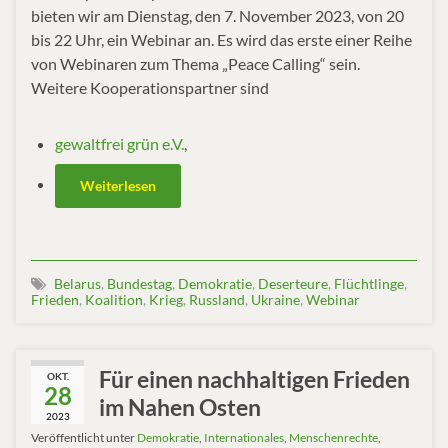
bieten wir am Dienstag, den 7. November 2023, von 20
bis 22 Uhr, ein Webinar an. Es wird das erste einer Reihe
von Webinaren zum Thema „Peace Calling“ sein.
Weitere Kooperationspartner sind
gewaltfrei grün e.V.
,
Weiterlesen
Belarus
,
Bundestag
,
Demokratie
,
Deserteure
,
Flüchtlinge
,
Frieden
,
Koalition
,
Krieg
,
Russland
,
Ukraine
,
Webinar
Für einen nachhaltigen Frieden
OKT.
28
im Nahen Osten
2023
Veröffentlicht unter
Demokratie
,
Internationales
,
Menschenrechte
,