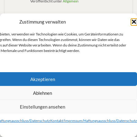
Veröffentlicht unter
Allgemein
In kurzer und prägnanter Form beschreibt der
Zustimmung verwalten
Politikwissenschaftler Colin Crouch die heutige
politische Lage in den sog. westlichen Demokratien.
u bieten, verwenden wir Technologien wie Cookies, um Geräteinformationen zu
greifen. Wenn du diesen Technologien zustimmst, können wir Daten wie das
s auf dieser Website verarbeiten. Wenn du deine Zustimmung nicht erteilst oder
Weiterlesen
 Merkmale und Funktionen beeinträchtigt werden.
Colin Crouch
,
Demokratie
,
Postdemokratie
Akzeptieren
Netzsperren: Grüne kritisieren
JUNI
Ablehnen
22
Enthaltungen
2009
Einstellungen ansehen
Veröffentlicht unter
Datenschutz
,
Fraktion
ftungsausschluss/Datenschutz
Kontakt/Impressum/Haftungsausschluss/Datenschutz
Bei der Abstimmung um das Gesetz zur Sperrung von
Internetseiten haben sich 15 Mitglieder der