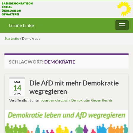
Grüne Linke
Navig
umsc
Startseite
»
Demokratie
SCHLAGWORT:
DEMOKRATIE
Die AfD mit mehr Demokratie
MAI
14
wegregieren
2025
Veröffentlicht unter
basisdemokratisch
,
Demokratie
,
Gegen Rechts