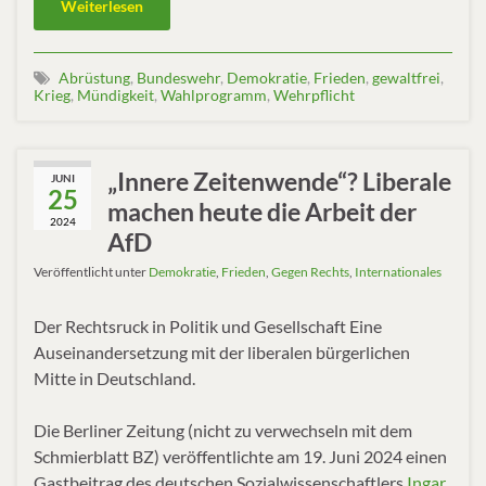
Weiterlesen
Abrüstung
,
Bundeswehr
,
Demokratie
,
Frieden
,
gewaltfrei
,
Krieg
,
Mündigkeit
,
Wahlprogramm
,
Wehrpflicht
„Innere Zeitenwende“? Liberale
JUNI
25
machen heute die Arbeit der
2024
AfD
Veröffentlicht unter
Demokratie
,
Frieden
,
Gegen Rechts
,
Internationales
Der Rechtsruck in Politik und Gesellschaft Eine
Auseinandersetzung mit der liberalen bürgerlichen
Mitte in Deutschland.
Die Berliner Zeitung (nicht zu verwechseln mit dem
Schmierblatt BZ) veröffentlichte am 19. Juni 2024 einen
Gastbeitrag des deutschen Sozialwissenschaftlers
Ingar