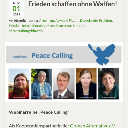
Frieden schaffen ohne Waffen!
NOV.
01
2023
Veröffentlicht unter
Allgemein
,
Asyl und Flucht
,
Demokratie
,
Fraktion
,
Frieden
,
Internationales
,
Menschenrechte
,
Ukraine
,
Veranstaltungshinweis
Webinarreihe „Peace Calling“
Als Kooperationspartnerin der
Grünen Alternative e.V.