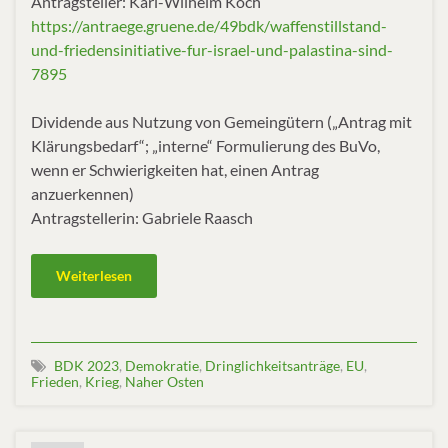
Antragsteller: Karl-Wilhelm Koch
https://antraege.gruene.de/49bdk/waffenstillstand-
und-friedensinitiative-fur-israel-und-palastina-sind-
7895
Dividende aus Nutzung von Gemeingütern („Antrag mit
Klärungsbedarf“; „interne“ Formulierung des BuVo,
wenn er Schwierigkeiten hat, einen Antrag
anzuerkennen)
Antragstellerin: Gabriele Raasch
Weiterlesen
BDK 2023
,
Demokratie
,
Dringlichkeitsanträge
,
EU
,
Frieden
,
Krieg
,
Naher Osten