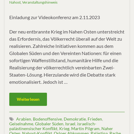
Nahost
,
Veranstaltungshinweis
Einladung zur Videokonferenz am 2.11.2023
Der neu entbrannte Krieg im Nahen Osten unterstreicht
das Erfordernis, das Völkerrecht überall auf der Welt zu
realisieren. Zahlreiche Initiativen kommen aus dem
Globalen Süden und den Vereinten Nationen: für einen
sofortigen Waffenstillstand, humanitäre Hilfe und die
Realisierung der völkerrechtlich vereinbarten Zwei-
Staaten-Lösung. Hierzulande wird die Debatte stark
emotionalisiert. Jedoch ist …
Weiterlesen
Arabien
,
Bodenoffensive
,
Demokratie
,
Frieden
,
Geiselnahme
,
Globaler Süden
,
Israel
,
israelisch-
palästinensischer Konflikt
,
Krieg
,
Martin Pilgram
,
Naher
Osten
,
Nahost-Konflikt
,
Osloer Abkommen
,
Palästina
,
Rache
,