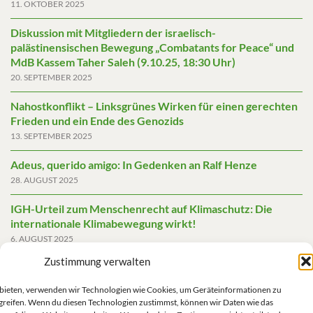
11. OKTOBER 2025
Diskussion mit Mitgliedern der israelisch-
palästinensischen Bewegung „Combatants for Peace“ und
MdB Kassem Taher Saleh (9.10.25, 18:30 Uhr)
20. SEPTEMBER 2025
Nahostkonflikt – Linksgrünes Wirken für einen gerechten
Frieden und ein Ende des Genozids
13. SEPTEMBER 2025
Adeus, querido amigo: In Gedenken an Ralf Henze
28. AUGUST 2025
IGH-Urteil zum Menschenrecht auf Klimaschutz: Die
internationale Klimabewegung wirkt!
6. AUGUST 2025
Zustimmung verwalten
Friedensgutachten 2025
2. JUNI 2025
u bieten, verwenden wir Technologien wie Cookies, um Geräteinformationen zu
greifen. Wenn du diesen Technologien zustimmst, können wir Daten wie das
Die AfD mit mehr Demokratie wegregieren