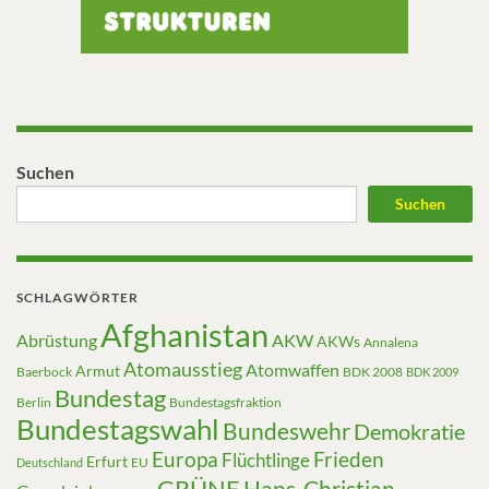
Suchen
Suchen
SCHLAGWÖRTER
Afghanistan
Abrüstung
AKW
AKWs
Annalena
Atomausstieg
Atomwaffen
Armut
Baerbock
BDK 2008
BDK 2009
Bundestag
Berlin
Bundestagsfraktion
Bundestagswahl
Bundeswehr
Demokratie
Europa
Frieden
Flüchtlinge
Erfurt
EU
Deutschland
GRÜNE
Hans-Christian