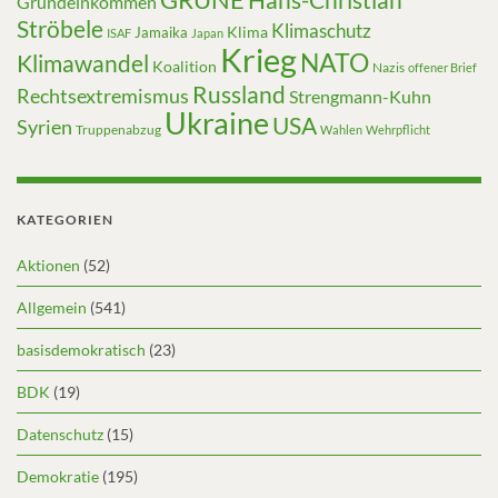
Grundeinkommen
Ströbele
Klimaschutz
Klima
Jamaika
ISAF
Japan
Krieg
NATO
Klimawandel
Koalition
Nazis
offener Brief
Russland
Rechtsextremismus
Strengmann-Kuhn
Ukraine
USA
Syrien
Truppenabzug
Wahlen
Wehrpflicht
KATEGORIEN
Aktionen
(52)
Allgemein
(541)
basisdemokratisch
(23)
BDK
(19)
Datenschutz
(15)
Demokratie
(195)