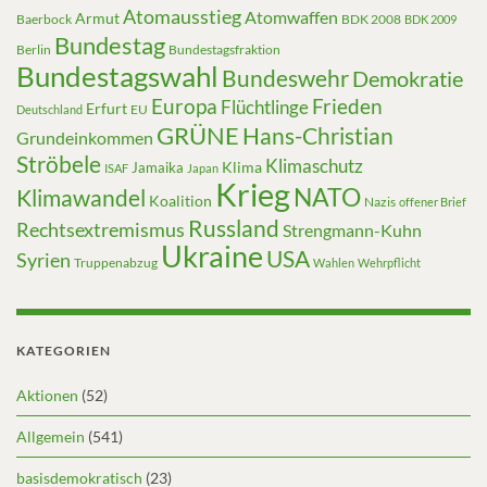
Atomausstieg
Atomwaffen
Armut
Baerbock
BDK 2008
BDK 2009
Bundestag
Berlin
Bundestagsfraktion
Bundestagswahl
Bundeswehr
Demokratie
Europa
Frieden
Flüchtlinge
Erfurt
EU
Deutschland
GRÜNE
Hans-Christian
Grundeinkommen
Ströbele
Klimaschutz
Klima
Jamaika
ISAF
Japan
Krieg
NATO
Klimawandel
Koalition
Nazis
offener Brief
Russland
Rechtsextremismus
Strengmann-Kuhn
Ukraine
USA
Syrien
Truppenabzug
Wahlen
Wehrpflicht
KATEGORIEN
Aktionen
(52)
Allgemein
(541)
basisdemokratisch
(23)