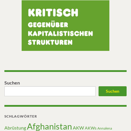
Suchen
Suchen
SCHLAGWÖRTER
Afghanistan
Abrüstung
AKW
AKWs
Annalena