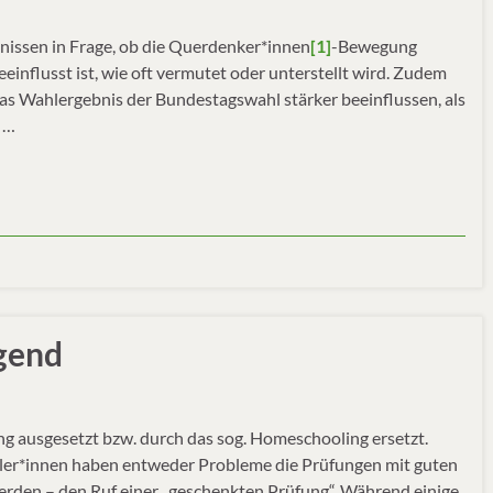
bnissen in Frage, ob die Querdenker*innen
[1]
-Bewegung
einflusst ist, wie oft vermutet oder unterstellt wird. Zudem
as Wahlergebnis der Bundestagswahl stärker beeinflussen, als
 …
ugend
g ausgesetzt bzw. durch das sog. Homeschooling ersetzt.
üler*innen haben entweder Probleme die Prüfungen mit guten
erden – den Ruf einer „geschenkten Prüfung“. Während einige