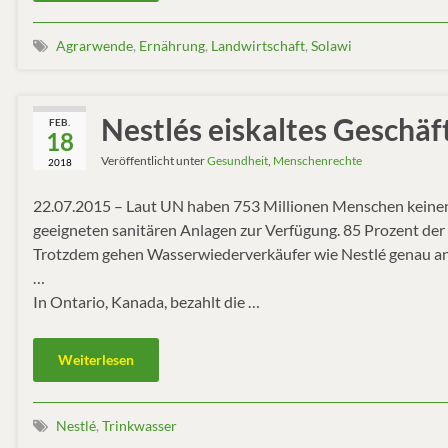
Agrarwende
,
Ernährung
,
Landwirtschaft
,
Solawi
Nestlés eiskaltes Geschä
FEB.
18
Veröffentlicht unter
Gesundheit
,
Menschenrechte
2018
22.07.2015 – Laut UN haben 753 Millionen Menschen keinen 
geeigneten sanitären Anlagen zur Verfügung. 85 Prozent der 
Trotzdem gehen Wasserwiederverkäufer wie Nestlé genau an 
…
In Ontario, Kanada, bezahlt die …
Weiterlesen
Nestlé
,
Trinkwasser