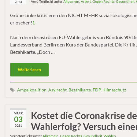
Veröffentlicht unter
Allgemein
,
Arbeit
,
Gegen Rechts
,
Gesundheit
,
2024
Grüne Linke kritisieren den NICHT MEHR sozial-ökologische
erloschen!
1
Nach dem desaströsen EU-Wahlergebnis von Bündnis 90/Die 
Landesverband Berlin den Kurs der Bundespartei. Die Kritik 
Bezahlkarte. „Doch …
Weiterlesen
Ampelkoalition
,
Asylrecht
,
Bezahlkarte
,
FDP
,
Klimaschutz
Kostet die Coronakrise d
MÄRZ
03
Wahlerfolg? Versuch eine
2021
Veröffentlicht unter
Allgemein
,
Gegen Rechts
,
Gesundheit
,
Wahlen