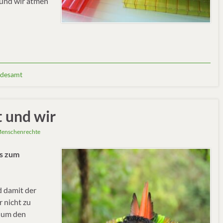
 und wir atmen
desamt
t und wir
enschenrechte
as zum
d damit der
 nicht zu
d um den