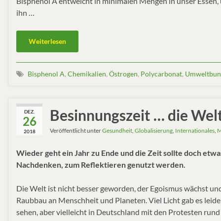
Bisphenol A entweicht in minimalen Mengen in unser Essen,
ihn …
Weiterlesen
Bisphenol A
,
Chemikalien
,
Östrogen
,
Polycarbonat
,
Umweltbun
Besinnungszeit … die Wel
DEZ.
26
Veröffentlicht unter
Gesundheit
,
Globalisierung
,
Internationales
,
M
2018
Wieder geht ein Jahr zu Ende und die Zeit sollte doch etw
Nachdenken, zum Reflektieren genutzt werden.
Die Welt ist nicht besser geworden, der Egoismus wächst un
Raubbau an Menschheit und Planeten. Viel Licht gab es leider
sehen, aber vielleicht in Deutschland mit den Protesten run