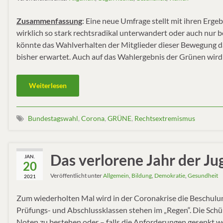
Zusammenfassung
: Eine neue Umfrage stellt mit ihren Erge
wirklich so stark rechtsradikal unterwandert oder auch nur be
könnte das Wahlverhalten der Mitglieder dieser Bewegung d
bisher erwartet. Auch auf das Wahlergebnis der Grünen wird
Weiterlesen
Bundestagswahl
,
Corona
,
GRÜNE
,
Rechtsextremismus
Das verlorene Jahr der J
JAN.
20
Veröffentlicht unter
Allgemein
,
Bildung
,
Demokratie
,
Gesundheit
2021
Zum wiederholten Mal wird in der Coronakrise die Beschulun
Prüfungs- und Abschlussklassen stehen im „Regen“. Die Sch
Noten zu bestehen oder – falls die Anforderungen gesenkt w