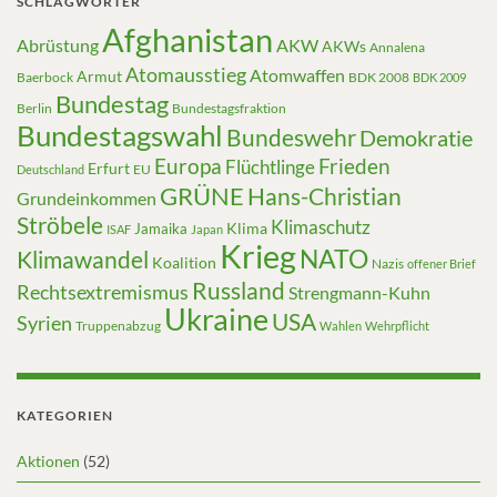
SCHLAGWÖRTER
Afghanistan
Abrüstung
AKW
AKWs
Annalena
Atomausstieg
Atomwaffen
Armut
Baerbock
BDK 2008
BDK 2009
Bundestag
Berlin
Bundestagsfraktion
Bundestagswahl
Bundeswehr
Demokratie
Europa
Frieden
Flüchtlinge
Erfurt
EU
Deutschland
GRÜNE
Hans-Christian
Grundeinkommen
Ströbele
Klimaschutz
Klima
Jamaika
ISAF
Japan
Krieg
NATO
Klimawandel
Koalition
Nazis
offener Brief
Russland
Rechtsextremismus
Strengmann-Kuhn
Ukraine
USA
Syrien
Truppenabzug
Wahlen
Wehrpflicht
KATEGORIEN
Aktionen
(52)