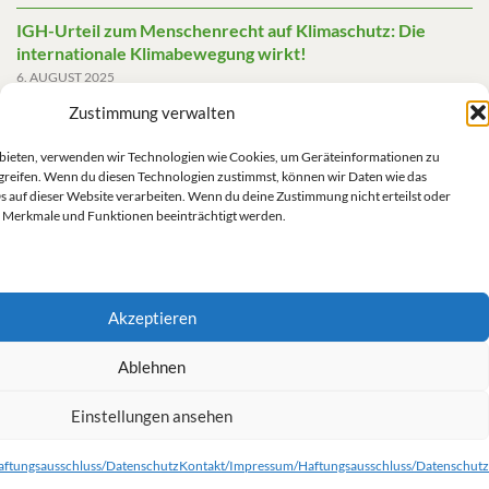
IGH-Urteil zum Menschenrecht auf Klimaschutz: Die
internationale Klimabewegung wirkt!
6. AUGUST 2025
Zustimmung verwalten
Friedensgutachten 2025
2. JUNI 2025
u bieten, verwenden wir Technologien wie Cookies, um Geräteinformationen zu
greifen. Wenn du diesen Technologien zustimmst, können wir Daten wie das
Die AfD mit mehr Demokratie wegregieren
s auf dieser Website verarbeiten. Wenn du deine Zustimmung nicht erteilst oder
14. MAI 2025
 Merkmale und Funktionen beeinträchtigt werden.
Akzeptieren
Impressum/Datenschutz
Ablehnen
Einstellungen ansehen
Kontakt/Impressum/Haftungsausschluss/Datenschutz
Cookie-Richtlinie (EU)
ftungsausschluss/Datenschutz
Kontakt/Impressum/Haftungsausschluss/Datenschutz
© 2026 Grüne Linke.