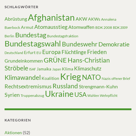
SCHLAGWÖRTER
Afghanistan
Abrüstung
AKW
AKWs
Annalena
Atomausstieg
Atomwaffen
Armut
Baerbock
BDK 2008
BDK 2009
Bundestag
Berlin
Bundestagsfraktion
Bundestagswahl
Bundeswehr
Demokratie
Europa
Frieden
Flüchtlinge
Erfurt
EU
Deutschland
GRÜNE
Hans-Christian
Grundeinkommen
Ströbele
Klimaschutz
Klima
Jamaika
ISAF
Japan
Krieg
NATO
Klimawandel
Koalition
Nazis
offener Brief
Russland
Rechtsextremismus
Strengmann-Kuhn
Ukraine
USA
Syrien
Truppenabzug
Wahlen
Wehrpflicht
KATEGORIEN
Aktionen
(52)