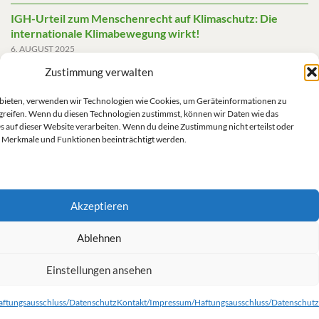
IGH-Urteil zum Menschenrecht auf Klimaschutz: Die
internationale Klimabewegung wirkt!
6. AUGUST 2025
Zustimmung verwalten
Friedensgutachten 2025
2. JUNI 2025
u bieten, verwenden wir Technologien wie Cookies, um Geräteinformationen zu
greifen. Wenn du diesen Technologien zustimmst, können wir Daten wie das
Die AfD mit mehr Demokratie wegregieren
s auf dieser Website verarbeiten. Wenn du deine Zustimmung nicht erteilst oder
14. MAI 2025
 Merkmale und Funktionen beeinträchtigt werden.
Akzeptieren
Impressum/Datenschutz
Ablehnen
Einstellungen ansehen
Kontakt/Impressum/Haftungsausschluss/Datenschutz
Cookie-Richtlinie (EU)
ftungsausschluss/Datenschutz
Kontakt/Impressum/Haftungsausschluss/Datenschutz
© 2026 Grüne Linke.