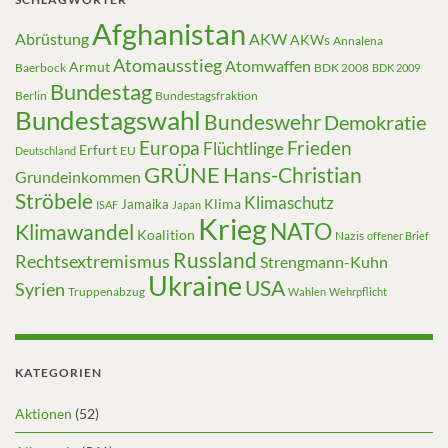
Afghanistan
Abrüstung
AKW
AKWs
Annalena
Atomausstieg
Atomwaffen
Armut
Baerbock
BDK 2008
BDK 2009
Bundestag
Berlin
Bundestagsfraktion
Bundestagswahl
Bundeswehr
Demokratie
Europa
Frieden
Flüchtlinge
Erfurt
EU
Deutschland
GRÜNE
Hans-Christian
Grundeinkommen
Ströbele
Klimaschutz
Klima
Jamaika
ISAF
Japan
Krieg
NATO
Klimawandel
Koalition
Nazis
offener Brief
Russland
Rechtsextremismus
Strengmann-Kuhn
Ukraine
USA
Syrien
Truppenabzug
Wahlen
Wehrpflicht
KATEGORIEN
Aktionen
(52)