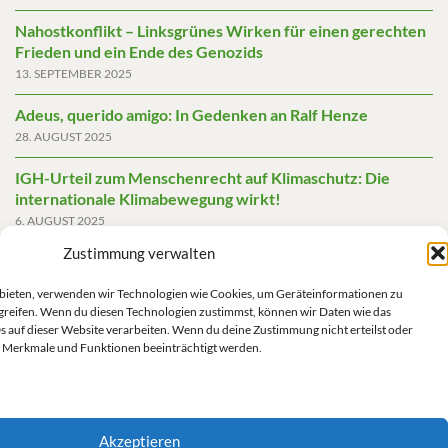
Nahostkonflikt – Linksgrünes Wirken für einen gerechten
Frieden und ein Ende des Genozids
13. SEPTEMBER 2025
Adeus, querido amigo: In Gedenken an Ralf Henze
28. AUGUST 2025
IGH-Urteil zum Menschenrecht auf Klimaschutz: Die
internationale Klimabewegung wirkt!
6. AUGUST 2025
Zustimmung verwalten
Friedensgutachten 2025
2. JUNI 2025
u bieten, verwenden wir Technologien wie Cookies, um Geräteinformationen zu
greifen. Wenn du diesen Technologien zustimmst, können wir Daten wie das
Die AfD mit mehr Demokratie wegregieren
s auf dieser Website verarbeiten. Wenn du deine Zustimmung nicht erteilst oder
14. MAI 2025
 Merkmale und Funktionen beeinträchtigt werden.
Akzeptieren