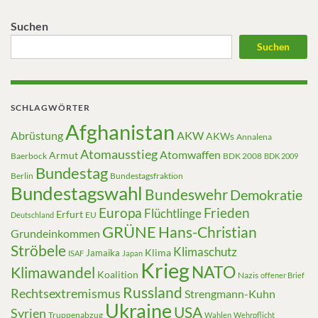
Suchen
Suchen
SCHLAGWÖRTER
Afghanistan
Abrüstung
AKW
AKWs
Annalena
Atomausstieg
Atomwaffen
Armut
Baerbock
BDK 2008
BDK 2009
Bundestag
Berlin
Bundestagsfraktion
Bundestagswahl
Bundeswehr
Demokratie
Europa
Frieden
Flüchtlinge
Erfurt
EU
Deutschland
GRÜNE
Hans-Christian
Grundeinkommen
Ströbele
Klimaschutz
Klima
Jamaika
ISAF
Japan
Krieg
NATO
Klimawandel
Koalition
Nazis
offener Brief
Russland
Rechtsextremismus
Strengmann-Kuhn
Ukraine
USA
Syrien
Truppenabzug
Wahlen
Wehrpflicht