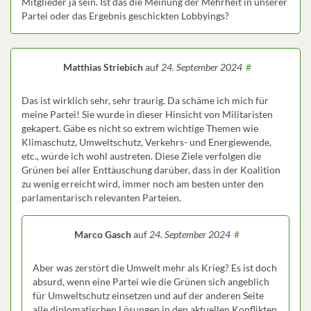
Mitglieder ja sein. Ist das die Meinung der Mehrheit in unserer
Partei oder das Ergebnis geschickten Lobbyings?
Matthias Striebich
auf
24. September 2024
#
Das ist wirklich sehr, sehr traurig. Da schäme ich mich für
meine Partei! Sie wurde in dieser Hinsicht von Militaristen
gekapert. Gäbe es nicht so extrem wichtige Themen wie
Klimaschutz, Umweltschutz, Verkehrs- und Energiewende,
etc., würde ich wohl austreten. Diese Ziele verfolgen die
Grünen bei aller Enttäuschung darüber, dass in der Koalition
zu wenig erreicht wird, immer noch am besten unter den
parlamentarisch relevanten Parteien.
Marco Gasch
auf
24. September 2024
#
Aber was zerstört die Umwelt mehr als Krieg? Es ist doch
absurd, wenn eine Partei wie die Grünen sich angeblich
für Umweltschutz einsetzen und auf der anderen Seite
alle diplomatischen Lösungen in den aktuellen Konflikten