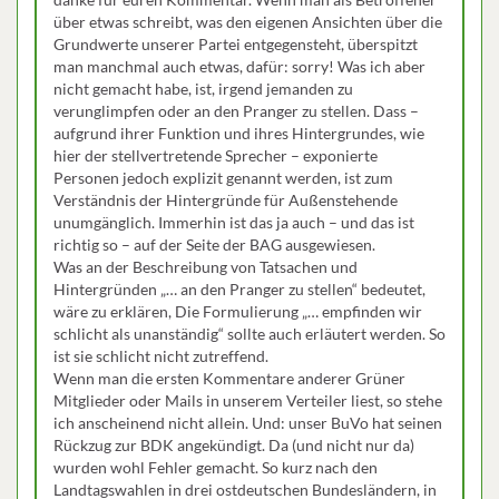
über etwas schreibt, was den eigenen Ansichten über die
Grundwerte unserer Partei entgegensteht, überspitzt
man manchmal auch etwas, dafür: sorry! Was ich aber
nicht gemacht habe, ist, irgend jemanden zu
verunglimpfen oder an den Pranger zu stellen. Dass –
aufgrund ihrer Funktion und ihres Hintergrundes, wie
hier der stellvertretende Sprecher – exponierte
Personen jedoch explizit genannt werden, ist zum
Verständnis der Hintergründe für Außenstehende
unumgänglich. Immerhin ist das ja auch – und das ist
richtig so – auf der Seite der BAG ausgewiesen.
Was an der Beschreibung von Tatsachen und
Hintergründen „… an den Pranger zu stellen“ bedeutet,
wäre zu erklären, Die Formulierung „… empfinden wir
schlicht als unanständig“ sollte auch erläutert werden. So
ist sie schlicht nicht zutreffend.
Wenn man die ersten Kommentare anderer Grüner
Mitglieder oder Mails in unserem Verteiler liest, so stehe
ich anscheinend nicht allein. Und: unser BuVo hat seinen
Rückzug zur BDK angekündigt. Da (und nicht nur da)
wurden wohl Fehler gemacht. So kurz nach den
Landtagswahlen in drei ostdeutschen Bundesländern, in