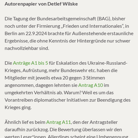
Autorenpapier von Detlef Wilske
Die Tagung der Bundesarbeitsgemeinschaft (BAG), bisher
noch unter der Firmierung „Frieden und Internationales“, in
Berlin am 22.9.2024 brachte für Außenstehende erstaunliche
Ergebnisse, die ohne Kenntnis der Hintergründe nur schwer
nachvollziehbar sind.
Die
Anträge A1 bis 5
für Eskalation des Ukraine-Russland-
Krieges, Aufrüstung, mehr Bundeswehr etc. haben die
Mitglieder mit jeweils etwa 20 gegen 3 Stimmen
angenommen, dagegen lehnten sie
Antrag A10
im
umgekehrten Verhältnis ab. Warum? Weil es um das
Vorantreiben diplomatischer Initiativen zur Beendigung des
Krieges ging.
Ähnlich lief es beim
Antrag A11
, den der Antragsteller
daraufhin zurückzog. Die Bewertung überlassen wir den
werten Leser*innen. Allerdings scheint eine Umbenennung