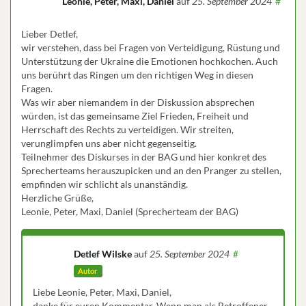
Leonie, Peter, Maxi, Daniel
auf
25. September 2024
#
Lieber Detlef,
wir verstehen, dass bei Fragen von Verteidigung, Rüstung und
Unterstützung der Ukraine die Emotionen hochkochen. Auch
uns berührt das Ringen um den richtigen Weg in diesen
Fragen.
Was wir aber niemandem in der Diskussion absprechen
würden, ist das gemeinsame Ziel Frieden, Freiheit und
Herrschaft des Rechts zu verteidigen. Wir streiten,
verunglimpfen uns aber nicht gegenseitig.
Teilnehmer des Diskurses in der BAG und hier konkret des
Sprecherteams herauszupicken und an den Pranger zu stellen,
empfinden wir schlicht als unanständig.
Herzliche Grüße,
Leonie, Peter, Maxi, Daniel (Sprecherteam der BAG)
Detlef Wilske
auf
25. September 2024
#
Autor
Liebe Leonie, Peter, Maxi, Daniel,
danke für euren Kommentar. Wenn man als Betroffener