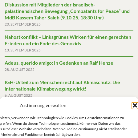
Diskussion mit Mitgliedern der israelisch-
palästinensischen Bewegung „Combatants for Peace“ und
MdB Kassem Taher Saleh (9.10.25, 18:30 Uhr)
20. SEPTEMBER 2025
Nahostkonflikt – Linksgrünes Wirken für einen gerechten
Frieden und ein Ende des Genozids
13. SEPTEMBER 2025
Adeus, querido amigo: In Gedenken an Ralf Henze
28. AUGUST 2025
IGH-Urteil zum Menschenrecht auf Klimaschutz: Die
internationale Klimabewegung wirkt!
6. AUGUST 2025
Zustimmung verwalten
Friedensgutachten 2025
2. JUNI 2025
u bieten, verwenden wir Technologien wie Cookies, um Geräteinformationen zu
greifen. Wenn du diesen Technologien zustimmst, können wir Daten wie das
Die AfD mit mehr Demokratie wegregieren
s auf dieser Website verarbeiten. Wenn du deine Zustimmung nicht erteilst oder
14. MAI 2025
 Merkmale und Funktionen beeinträchtigt werden.