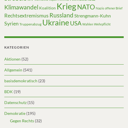
Krieg
NATO
Klimawandel
Koalition
Nazis
offener Brief
Russland
Rechtsextremismus
Strengmann-Kuhn
Ukraine
USA
Syrien
Truppenabzug
Wahlen
Wehrpflicht
KATEGORIEN
Aktionen
(52)
Allgemein
(541)
basisdemokratisch
(23)
BDK
(19)
Datenschutz
(15)
Demokratie
(195)
Gegen Rechts
(32)