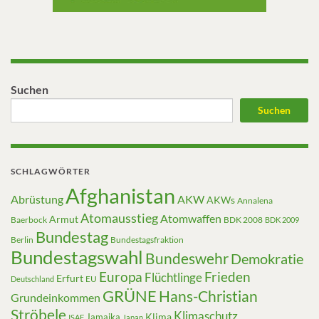
Suchen
Suchen
SCHLAGWÖRTER
Afghanistan
Abrüstung
AKW
AKWs
Annalena
Atomausstieg
Atomwaffen
Armut
Baerbock
BDK 2008
BDK 2009
Bundestag
Berlin
Bundestagsfraktion
Bundestagswahl
Bundeswehr
Demokratie
Europa
Frieden
Flüchtlinge
Erfurt
EU
Deutschland
GRÜNE
Hans-Christian
Grundeinkommen
Ströbele
Klimaschutz
Klima
Jamaika
ISAF
Japan