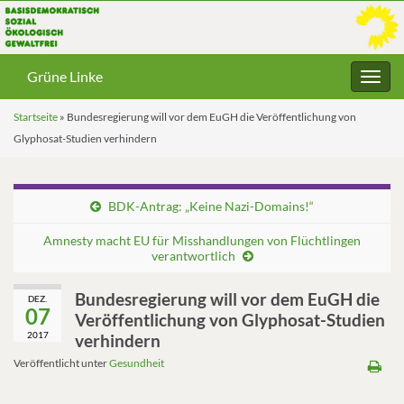
Grüne Linke
Navig
umsc
Startseite
»
Bundesregierung will vor dem EuGH die Veröffentlichung von
Glyphosat-Studien verhindern
BDK-Antrag: „Keine Nazi-Domains!“
Amnesty macht EU für Misshandlungen von Flüchtlingen
verantwortlich
Bundesregierung will vor dem EuGH die
DEZ.
07
Veröffentlichung von Glyphosat-Studien
2017
verhindern
Veröffentlicht unter
Gesundheit