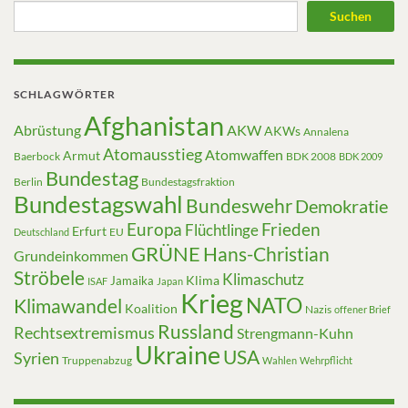
Suchen
SCHLAGWÖRTER
Afghanistan
Abrüstung
AKW
AKWs
Annalena
Atomausstieg
Atomwaffen
Armut
Baerbock
BDK 2008
BDK 2009
Bundestag
Berlin
Bundestagsfraktion
Bundestagswahl
Bundeswehr
Demokratie
Europa
Frieden
Flüchtlinge
Erfurt
EU
Deutschland
GRÜNE
Hans-Christian
Grundeinkommen
Ströbele
Klimaschutz
Klima
Jamaika
ISAF
Japan
Krieg
NATO
Klimawandel
Koalition
Nazis
offener Brief
Russland
Rechtsextremismus
Strengmann-Kuhn
Ukraine
USA
Syrien
Truppenabzug
Wahlen
Wehrpflicht