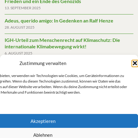
Frieden und ein Ende des Genozids
13. SEPTEMBER 2025
Adeus, querido amigo: In Gedenken an Ralf Henze
28. AUGUST 2025
IGH-Urteil zum Menschenrecht auf Klimaschutz: Die
internationale Klimabewegung wirkt!
6. AUGUST 2025
Zustimmung verwalten
Friedensgutachten 2025
2. JUNI 2025
u bieten, verwenden wir Technologien wie Cookies, um Geräteinformationen zu
greifen. Wenn du diesen Technologien zustimmst, können wir Daten wie das
Die AfD mit mehr Demokratie wegregieren
s auf dieser Website verarbeiten. Wenn du deine Zustimmung nicht erteilst oder
14. MAI 2025
 Merkmale und Funktionen beeinträchtigt werden.
Akzeptieren
Impressum/Datenschutz
Ablehnen