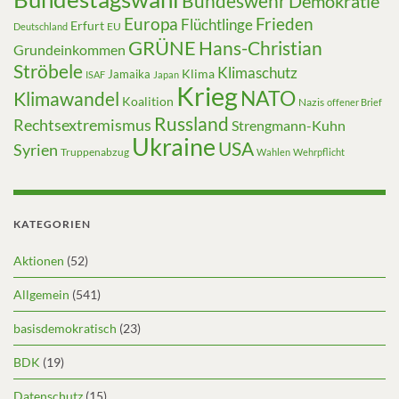
Bundeswehr
Demokratie
Europa
Frieden
Flüchtlinge
Erfurt
EU
Deutschland
GRÜNE
Hans-Christian
Grundeinkommen
Ströbele
Klimaschutz
Klima
Jamaika
ISAF
Japan
Krieg
NATO
Klimawandel
Koalition
Nazis
offener Brief
Russland
Rechtsextremismus
Strengmann-Kuhn
Ukraine
USA
Syrien
Truppenabzug
Wahlen
Wehrpflicht
KATEGORIEN
Aktionen
(52)
Allgemein
(541)
basisdemokratisch
(23)
BDK
(19)
Datenschutz
(15)