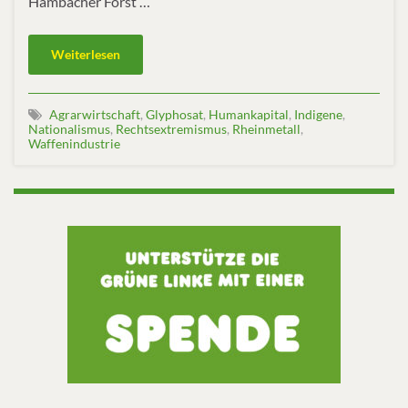
Hambacher Forst …
Weiterlesen
Agrarwirtschaft
,
Glyphosat
,
Humankapital
,
Indigene
,
Nationalismus
,
Rechtsextremismus
,
Rheinmetall
,
Waffenindustrie