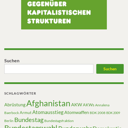
Suchen
Suchen
SCHLAGWÖRTER
Afghanistan
Abrüstung
AKW
AKWs
Annalena
Atomausstieg
Atomwaffen
Armut
Baerbock
BDK 2008
BDK 2009
Bundestag
Berlin
Bundestagsfraktion
Bundestagswahl