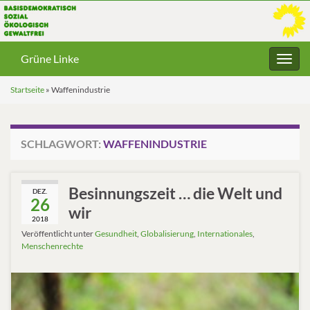
Grüne Linke
Navig
umsc
Startseite
»
Waffenindustrie
SCHLAGWORT:
WAFFENINDUSTRIE
Besinnungszeit … die Welt und
DEZ.
26
wir
2018
Veröffentlicht unter
Gesundheit
,
Globalisierung
,
Internationales
,
Menschenrechte