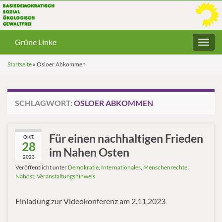
Grüne Linke
Navig
umsc
Startseite
»
Osloer Abkommen
SCHLAGWORT:
OSLOER ABKOMMEN
Für einen nachhaltigen Frieden
OKT.
28
im Nahen Osten
2023
Veröffentlicht unter
Demokratie
,
Internationales
,
Menschenrechte
,
Nahost
,
Veranstaltungshinweis
Einladung zur Videokonferenz am 2.11.2023