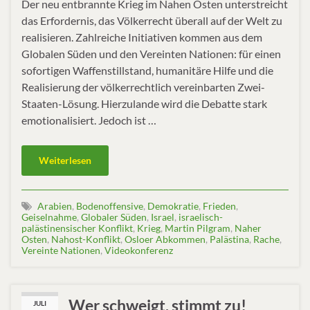
Der neu entbrannte Krieg im Nahen Osten unterstreicht
das Erfordernis, das Völkerrecht überall auf der Welt zu
realisieren. Zahlreiche Initiativen kommen aus dem
Globalen Süden und den Vereinten Nationen: für einen
sofortigen Waffenstillstand, humanitäre Hilfe und die
Realisierung der völkerrechtlich vereinbarten Zwei-
Staaten-Lösung. Hierzulande wird die Debatte stark
emotionalisiert. Jedoch ist …
Weiterlesen
Arabien
,
Bodenoffensive
,
Demokratie
,
Frieden
,
Geiselnahme
,
Globaler Süden
,
Israel
,
israelisch-
palästinensischer Konflikt
,
Krieg
,
Martin Pilgram
,
Naher
Osten
,
Nahost-Konflikt
,
Osloer Abkommen
,
Palästina
,
Rache
,
Vereinte Nationen
,
Videokonferenz
Wer schweigt, stimmt zu!
JULI