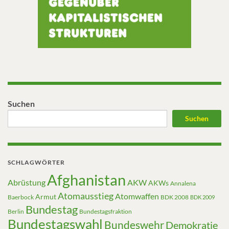
Suchen
Suchen
SCHLAGWÖRTER
Afghanistan
Abrüstung
AKW
AKWs
Annalena
Atomausstieg
Atomwaffen
Armut
Baerbock
BDK 2008
BDK 2009
Bundestag
Berlin
Bundestagsfraktion
Bundestagswahl
Bundeswehr
Demokratie