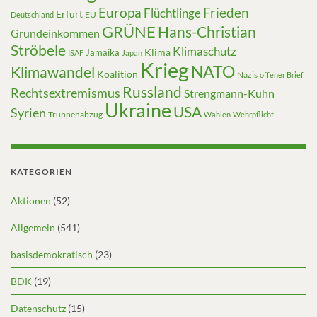
Europa
Frieden
Flüchtlinge
Erfurt
EU
Deutschland
GRÜNE
Hans-Christian
Grundeinkommen
Ströbele
Klimaschutz
Klima
Jamaika
ISAF
Japan
Krieg
NATO
Klimawandel
Koalition
Nazis
offener Brief
Russland
Rechtsextremismus
Strengmann-Kuhn
Ukraine
USA
Syrien
Truppenabzug
Wahlen
Wehrpflicht
KATEGORIEN
Aktionen
(52)
Allgemein
(541)
basisdemokratisch
(23)
BDK
(19)
Datenschutz
(15)