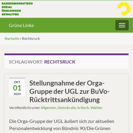
Grüne Linke
Navig
umsc
Startseite
»
Rechtsruck
SCHLAGWORT:
RECHTSRUCK
Stellungnahme der Orga-
OKT.
01
Gruppe der UGL zur BuVo-
2024
Rücktrittsankündigung
Veröffentlicht unter
Allgemein
,
Demokratie
,
kritisch
,
Wahlen
Die Orga-Gruppe der UGL äußert sich zur aktuellen
Personalentwicklung von Bündnis 90/Die Grünen