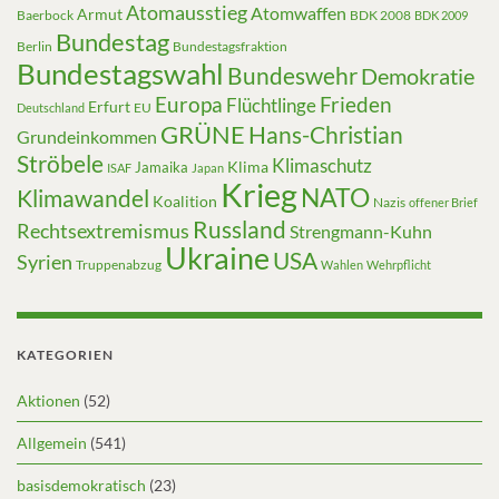
Atomausstieg
Atomwaffen
Armut
Baerbock
BDK 2008
BDK 2009
Bundestag
Berlin
Bundestagsfraktion
Bundestagswahl
Bundeswehr
Demokratie
Europa
Frieden
Flüchtlinge
Erfurt
EU
Deutschland
GRÜNE
Hans-Christian
Grundeinkommen
Ströbele
Klimaschutz
Klima
Jamaika
ISAF
Japan
Krieg
NATO
Klimawandel
Koalition
Nazis
offener Brief
Russland
Rechtsextremismus
Strengmann-Kuhn
Ukraine
USA
Syrien
Truppenabzug
Wahlen
Wehrpflicht
KATEGORIEN
Aktionen
(52)
Allgemein
(541)
basisdemokratisch
(23)