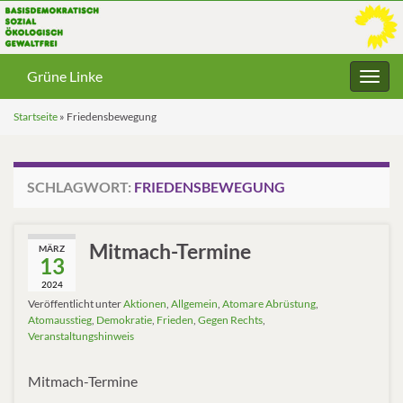
Grüne Linke
Navig
umsc
Startseite
»
Friedensbewegung
SCHLAGWORT:
FRIEDENSBEWEGUNG
Mitmach-Termine
MÄRZ
13
2024
Veröffentlicht unter
Aktionen
,
Allgemein
,
Atomare Abrüstung
,
Atomausstieg
,
Demokratie
,
Frieden
,
Gegen Rechts
,
Veranstaltungshinweis
Mitmach-Termine