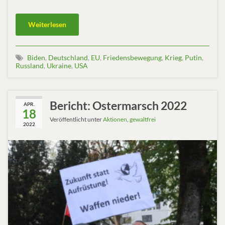
Weiterlesen
Biden
,
Deutschland
,
EU
,
Friedensbewegung
,
Krieg
,
Putin
,
Russland
,
Ukraine
,
USA
Bericht: Ostermarsch 2022
APR.
18
Veröffentlicht unter
Aktionen
,
gewaltfrei
2022