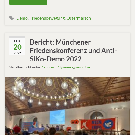
Demo
,
Friedensbewegung
,
Ostermarsch
Bericht: Münchener
FEB.
20
Friedenskonferenz und Anti-
2022
SiKo-Demo 2022
Veröffentlicht unter
Aktionen
,
Allgemein
,
gewaltfrei