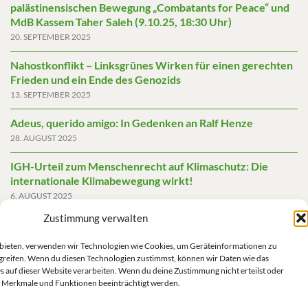
palästinensischen Bewegung „Combatants for Peace“ und
MdB Kassem Taher Saleh (9.10.25, 18:30 Uhr)
20. SEPTEMBER 2025
Nahostkonflikt – Linksgrünes Wirken für einen gerechten
Frieden und ein Ende des Genozids
13. SEPTEMBER 2025
Adeus, querido amigo: In Gedenken an Ralf Henze
28. AUGUST 2025
IGH-Urteil zum Menschenrecht auf Klimaschutz: Die
internationale Klimabewegung wirkt!
6. AUGUST 2025
Zustimmung verwalten
Friedensgutachten 2025
2. JUNI 2025
u bieten, verwenden wir Technologien wie Cookies, um Geräteinformationen zu
greifen. Wenn du diesen Technologien zustimmst, können wir Daten wie das
Die AfD mit mehr Demokratie wegregieren
s auf dieser Website verarbeiten. Wenn du deine Zustimmung nicht erteilst oder
14. MAI 2025
 Merkmale und Funktionen beeinträchtigt werden.