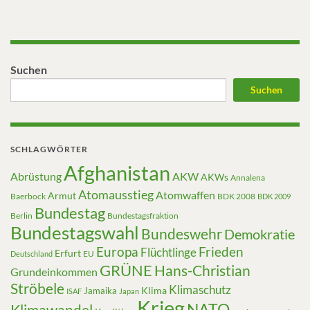
Suchen
Suchen
SCHLAGWÖRTER
Afghanistan
Abrüstung
AKW
AKWs
Annalena
Atomausstieg
Atomwaffen
Armut
Baerbock
BDK 2008
BDK 2009
Bundestag
Berlin
Bundestagsfraktion
Bundestagswahl
Bundeswehr
Demokratie
Europa
Frieden
Flüchtlinge
Erfurt
EU
Deutschland
GRÜNE
Hans-Christian
Grundeinkommen
Ströbele
Klimaschutz
Klima
Jamaika
ISAF
Japan
Krieg
NATO
Klimawandel