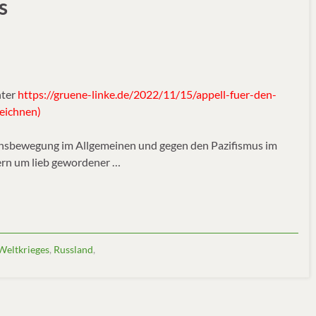
s
nter
https://gruene-linke.de/2022/11/15/appell-fuer-den-
zeichnen)
ensbewegung im Allgemeinen und gegen den Pazifismus im
ern um lieb gewordener …
 Weltkrieges
,
Russland
,