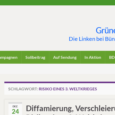
Grüne
Die Linken bei Bü
ampagnen
Solibeitrag
Auf Sendung
In Aktion
BD
SCHLAGWORT:
RISIKO EINES 3. WELTKRIEGES
Diffamierung, Verschleie
DEZ.
24