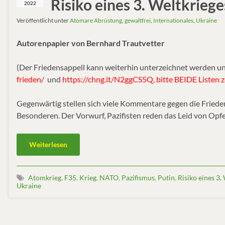
Risiko eines 3. Weltkriege
2022
Veröffentlicht unter
Atomare Abrüstung
,
gewaltfrei
,
Internationales
,
Ukraine
Autorenpapier von Bernhard Trautvetter
(Der Friedensappell kann weiterhin unterzeichnet werden u
frieden/
und
https://chng.it/N2ggCS5Q, bitte BEIDE Listen 
Gegenwärtig stellen sich viele Kommentare gegen die Fried
Besonderen. Der Vorwurf, Pazifisten reden das Leid von Opf
Weiterlesen
Atomkrieg
,
F35
,
Krieg
,
NATO
,
Pazifismus
,
Putin
,
Risiko eines 3.
Ukraine