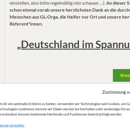
einstellen, also bitte regelmäßig rein schauen …).
An dieser S
schon einmal vorab unsere herzlichsten Dank an die durc
Menschen aus GL-Orga, die Helfer vor Ort und unsere he
Referent*innen.
„Deutschland im Spannu
Weit
Zustimmung v
Atomwaffen
,
Drohnen
,
Friedenskongress
,
Israel
,
Palästina
,
Russ
m dir ein optimales Erlebnis zu bieten, verwenden wir Technologien wie Cookies, um 
Rüstungsindustrie
,
Syrien
,
USA
echnologien zustimmst, können wir Daten wie das Surfverhalten oder eindeutige IDs au
urückziehst, können bestimmte Merkmale und Funktionen beeinträchtigt werden.
ienste verwalten