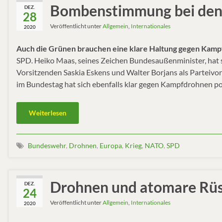
Bombenstimmung bei den 
DEZ.
28
Veröffentlicht unter
Allgemein
,
Internationales
2020
Auch die Grünen brauchen eine klare Haltung gegen Kam
SPD. Heiko Maas, seines Zeichen Bundesaußenminister, hat
Vorsitzenden Saskia Eskens und Walter Borjans als Parteivo
im Bundestag hat sich ebenfalls klar gegen Kampfdrohnen pos
Weiterlesen
Bundeswehr
,
Drohnen
,
Europa
,
Krieg
,
NATO
,
SPD
Drohnen und atomare Rü
DEZ.
24
Veröffentlicht unter
Allgemein
,
Internationales
2020