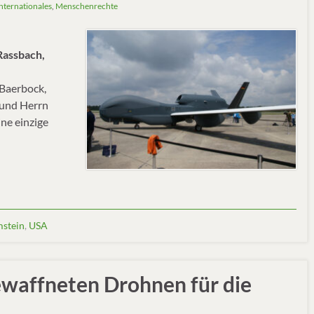
nternationales
,
Menschenrechte
Rassbach,
 Baerbock,
 und Herrn
ne einzige
stein
,
USA
waffneten Drohnen für die