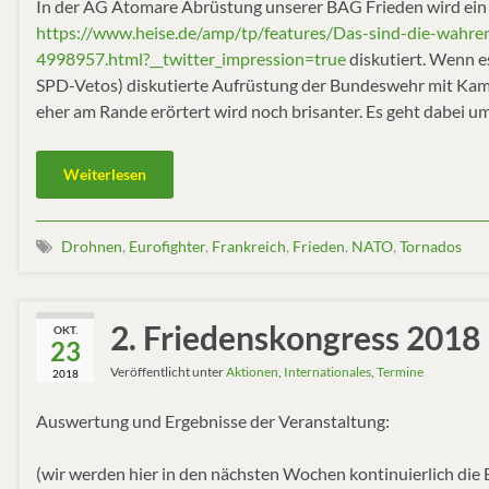
In der AG Atomare Abrüstung unserer BAG Frieden wird ein se
https://www.heise.de/amp/tp/features/Das-sind-die-wahr
4998957.html?__twitter_impression=true
diskutiert. Wenn e
SPD-Vetos) diskutierte Aufrüstung der Bundeswehr mit Kampf
eher am Rande erörtert wird noch brisanter. Es geht dabei u
Weiterlesen
Drohnen
,
Eurofighter
,
Frankreich
,
Frieden
,
NATO
,
Tornados
2. Friedenskongress 2018
OKT.
23
Veröffentlicht unter
Aktionen
,
Internationales
,
Termine
2018
Auswertung und Ergebnisse der Veranstaltung:
(wir werden hier in den nächsten Wochen kontinuierlich die 