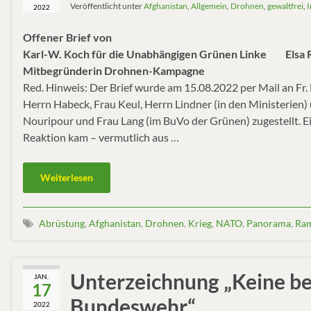
Veröffentlicht unter
Afghanistan
,
Allgemein
,
Drohnen
,
gewaltfrei
,
I
2022
Offener Brief von
Karl-W. Koch für die Unabhängigen Grünen Linke Elsa 
Mitbegründerin Drohnen-Kampagne
Red. Hinweis: Der Brief wurde am 15.08.2022 per Mail an Fr.
Herrn Habeck, Frau Keul, Herrn Lindner (in den Ministerien)
Nouripour und Frau Lang (im BuVo der Grünen) zugestellt. Ei
Reaktion kam – vermutlich aus …
Weiterlesen
Abrüstung
,
Afghanistan
,
Drohnen
,
Krieg
,
NATO
,
Panorama
,
Ram
Unterzeichnung „Keine be
JAN.
17
Bundeswehr“
2022