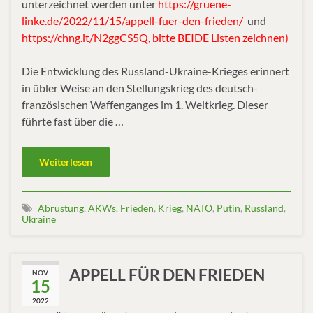
unterzeichnet werden unter
https://gruene-
linke.de/2022/11/15/appell-fuer-den-frieden/
und
https://chng.it/N2ggCS5Q, bitte BEIDE Listen zeichnen)
Die Entwicklung des Russland-Ukraine-Krieges erinnert
in übler Weise an den Stellungskrieg des deutsch-
französischen Waffenganges im 1. Weltkrieg. Dieser
führte fast über die …
Weiterlesen
Abrüstung
,
AKWs
,
Frieden
,
Krieg
,
NATO
,
Putin
,
Russland
,
Ukraine
APPELL FÜR DEN FRIEDEN
NOV.
15
2022