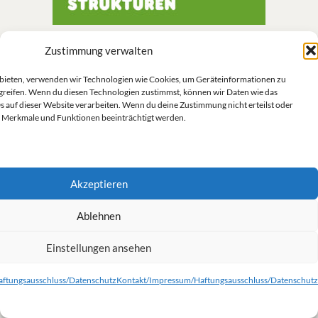
Zustimmung verwalten
u bieten, verwenden wir Technologien wie Cookies, um Geräteinformationen zu
greifen. Wenn du diesen Technologien zustimmst, können wir Daten wie das
Suchen
s auf dieser Website verarbeiten. Wenn du deine Zustimmung nicht erteilst oder
 Merkmale und Funktionen beeinträchtigt werden.
Suchen
Akzeptieren
SCHLAGWÖRTER
Afghanistan
Abrüstung
AKW
AKWs
Annalena
Ablehnen
Atomausstieg
Atomwaffen
Armut
Baerbock
BDK 2008
BDK 2009
Bundestag
Einstellungen ansehen
Berlin
Bundestagsfraktion
Bundestagswahl
Bundeswehr
Demokratie
ftungsausschluss/Datenschutz
Kontakt/Impressum/Haftungsausschluss/Datenschutz
Europa
Frieden
Flüchtlinge
Erfurt
EU
Deutschland
GRÜNE
Hans-Christian
Grundeinkommen