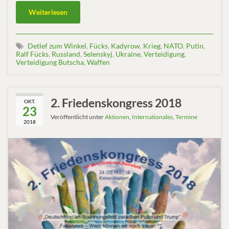
Weiterlesen
Detlef zum Winkel
,
Fücks
,
Kadyrow
,
Krieg
,
NATO
,
Putin
,
Ralf Fücks
,
Russland
,
Selenskyj
,
Ukraine
,
Verteidigung
,
Verteidigung Butscha
,
Waffen
2. Friedenskongress 2018
OKT.
23
Veröffentlicht unter
Aktionen
,
Internationales
,
Termine
2018