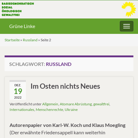
Grüne Linke
Navig
umsc
Startseite
»
Russland
»
Seite 2
SCHLAGWORT:
RUSSLAND
Im Osten nichts Neues
DEZ.
19
2022
Veröffentlicht unter
Allgemein
,
Atomare Abrüstung
,
gewaltfrei
,
Internationales
,
Menschenrechte
,
Ukraine
Autorenpapier von Karl-W. Koch und Klaus Moegling
(Der erwähnte Friedensappell kann weiterhin