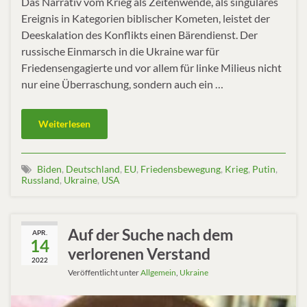
Das Narrativ vom Krieg als Zeitenwende, als singuläres
Ereignis in Kategorien biblischer Kometen, leistet der
Deeskalation des Konflikts einen Bärendienst. Der
russische Einmarsch in die Ukraine war für
Friedensengagierte und vor allem für linke Milieus nicht
nur eine Überraschung, sondern auch ein …
Weiterlesen
Biden
,
Deutschland
,
EU
,
Friedensbewegung
,
Krieg
,
Putin
,
Russland
,
Ukraine
,
USA
Auf der Suche nach dem
APR.
14
verlorenen Verstand
2022
Veröffentlicht unter
Allgemein
,
Ukraine