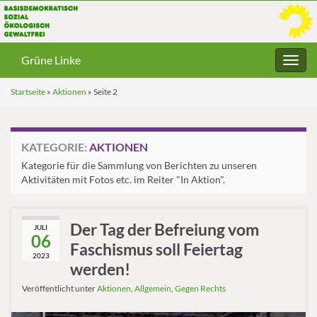
Grüne Linke
Navig
umsc
Startseite
»
Aktionen
»
Seite 2
KATEGORIE:
AKTIONEN
Kategorie für die Sammlung von Berichten zu unseren
Aktivitäten mit Fotos etc. im Reiter "In Aktion".
Der Tag der Befreiung vom
JULI
06
Faschismus soll Feiertag
2023
werden!
Veröffentlicht unter
Aktionen
,
Allgemein
,
Gegen Rechts