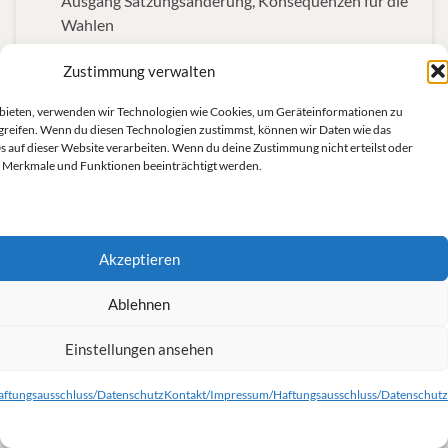
Ausgang Satzungsänderung, Konsequenzen für die
Wahlen
Wahlen BuVo, Parteirat, mögliche Unterstützung
Zustimmung verwalten
von Kandidat*innen
…
u bieten, verwenden wir Technologien wie Cookies, um Geräteinformationen zu
greifen. Wenn du diesen Technologien zustimmst, können wir Daten wie das
s auf dieser Website verarbeiten. Wenn du deine Zustimmung nicht erteilst oder
Weiterlesen
 Merkmale und Funktionen beeinträchtigt werden.
BDK 2018
Akzeptieren
Änderung: Treffen am
NOV.
Ablehnen
08
24.11.2017, vor der BDK in
2017
Einstellungen ansehen
Berlin
Veröffentlicht unter
Aktionen
,
Allgemein
ftungsausschluss/Datenschutz
Kontakt/Impressum/Haftungsausschluss/Datenschutz
Liebe Freundinnen und Freunde,