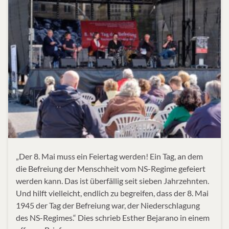
„Der 8. Mai muss ein Feiertag werden! Ein Tag, an dem
die Befreiung der Menschheit vom NS-Regime gefeiert
werden kann. Das ist überfällig seit sieben Jahrzehnten.
Und hilft vielleicht, endlich zu begreifen, dass der 8. Mai
1945 der Tag der Befreiung war, der Niederschlagung
des NS-Regimes.“ Dies schrieb Esther Bejarano in einem