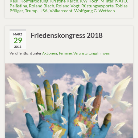
Keul
,
Konfliktlösung
,
Kristine Karch
,
KW Koch
,
Militär
,
NATO
,
Palästina
,
Roland Blach
,
Roland Vogt
,
Rüstungsexporte
,
Tobias
Pflüger
,
Trump
,
USA
,
Völkerrecht
,
Wolfgang G. Wettach
Friedenskongress 2018
MÄRZ
29
2018
Veröffentlicht unter
Aktionen
,
Termine
,
Veranstaltungshinweis