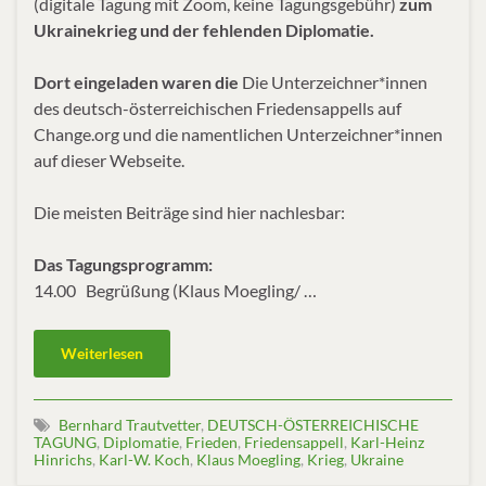
(digitale Tagung mit Zoom, keine Tagungsgebühr)
zum
Ukrainekrieg und der fehlenden Diplomatie.
Dort eingeladen waren die
Die Unterzeichner*innen
des deutsch-österreichischen Friedensappells auf
Change.org und die namentlichen Unterzeichner*innen
auf dieser Webseite.
Die meisten Beiträge sind hier nachlesbar:
Das Tagungsprogramm:
14.00 Begrüßung (Klaus Moegling/ …
Weiterlesen
Bernhard Trautvetter
,
DEUTSCH-ÖSTERREICHISCHE
TAGUNG
,
Diplomatie
,
Frieden
,
Friedensappell
,
Karl-Heinz
Hinrichs
,
Karl-W. Koch
,
Klaus Moegling
,
Krieg
,
Ukraine