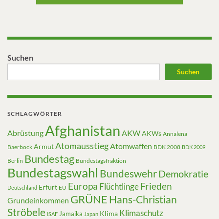
Suchen
Suchen
SCHLAGWÖRTER
Afghanistan
Abrüstung
AKW
AKWs
Annalena
Atomausstieg
Atomwaffen
Armut
Baerbock
BDK 2008
BDK 2009
Bundestag
Berlin
Bundestagsfraktion
Bundestagswahl
Bundeswehr
Demokratie
Europa
Frieden
Flüchtlinge
Erfurt
EU
Deutschland
GRÜNE
Hans-Christian
Grundeinkommen
Ströbele
Klimaschutz
Klima
Jamaika
ISAF
Japan