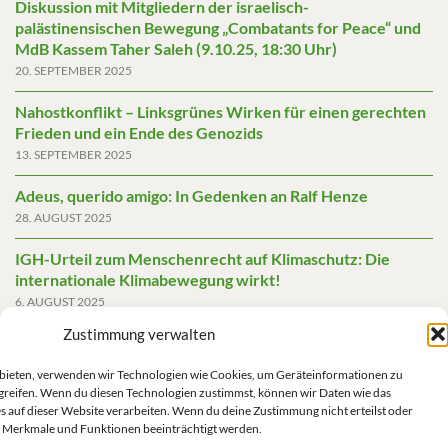
Diskussion mit Mitgliedern der israelisch-
palästinensischen Bewegung „Combatants for Peace“ und
MdB Kassem Taher Saleh (9.10.25, 18:30 Uhr)
20. SEPTEMBER 2025
Nahostkonflikt – Linksgrünes Wirken für einen gerechten
Frieden und ein Ende des Genozids
13. SEPTEMBER 2025
Adeus, querido amigo: In Gedenken an Ralf Henze
28. AUGUST 2025
IGH-Urteil zum Menschenrecht auf Klimaschutz: Die
internationale Klimabewegung wirkt!
6. AUGUST 2025
Zustimmung verwalten
Friedensgutachten 2025
2. JUNI 2025
u bieten, verwenden wir Technologien wie Cookies, um Geräteinformationen zu
greifen. Wenn du diesen Technologien zustimmst, können wir Daten wie das
Die AfD mit mehr Demokratie wegregieren
s auf dieser Website verarbeiten. Wenn du deine Zustimmung nicht erteilst oder
14. MAI 2025
 Merkmale und Funktionen beeinträchtigt werden.