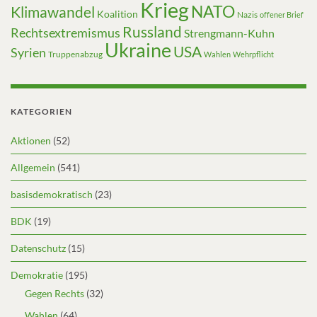
Krieg
NATO
Klimawandel
Koalition
Nazis
offener Brief
Russland
Rechtsextremismus
Strengmann-Kuhn
Ukraine
USA
Syrien
Truppenabzug
Wahlen
Wehrpflicht
KATEGORIEN
Aktionen
(52)
Allgemein
(541)
basisdemokratisch
(23)
BDK
(19)
Datenschutz
(15)
Demokratie
(195)
Gegen Rechts
(32)
Wahlen
(64)