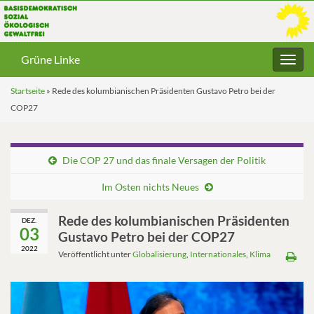
Grüne Linke
Navig
umsc
Startseite
»
Rede des kolumbianischen Präsidenten Gustavo Petro bei der
COP27
Die COP 27 und das finale Versagen der Politik
Im Osten nichts Neues
Rede des kolumbianischen Präsidenten
DEZ.
03
Gustavo Petro bei der COP27
2022
Veröffentlicht unter
Globalisierung
,
Internationales
,
Klima