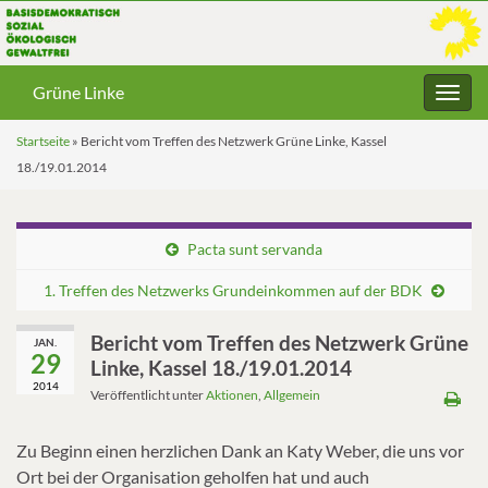
Grüne Linke
Navig
umsc
Startseite
»
Bericht vom Treffen des Netzwerk Grüne Linke, Kassel
18./19.01.2014
Pacta sunt servanda
1. Treffen des Netzwerks Grundeinkommen auf der BDK
Bericht vom Treffen des Netzwerk Grüne
JAN.
29
Linke, Kassel 18./19.01.2014
2014
Veröffentlicht unter
Aktionen
,
Allgemein
Zu Beginn einen herzlichen Dank an Katy Weber, die uns vor
Ort bei der Organisation geholfen hat und auch