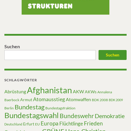
Suchen
Suchen
SCHLAGWÖRTER
Afghanistan
Abrüstung
AKW
AKWs
Annalena
Atomausstieg
Atomwaffen
Armut
Baerbock
BDK 2008
BDK 2009
Bundestag
Berlin
Bundestagsfraktion
Bundestagswahl
Bundeswehr
Demokratie
Europa
Frieden
Flüchtlinge
Erfurt
EU
Deutschland