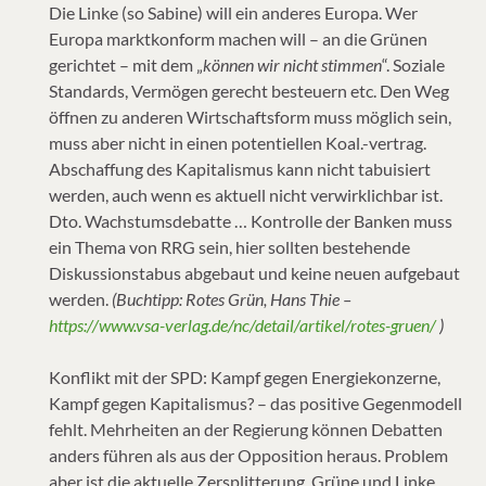
Die Linke (so Sabine) will ein anderes Europa. Wer
Europa marktkonform machen will – an die Grünen
gerichtet – mit dem „
können wir nicht stimmen
“. Soziale
Standards, Vermögen gerecht besteuern etc. Den Weg
öffnen zu anderen Wirtschaftsform muss möglich sein,
muss aber nicht in einen potentiellen Koal.-vertrag.
Abschaffung des Kapitalismus kann nicht tabuisiert
werden, auch wenn es aktuell nicht verwirklichbar ist.
Dto. Wachstumsdebatte … Kontrolle der Banken muss
ein Thema von RRG sein, hier sollten bestehende
Diskussionstabus abgebaut und keine neuen aufgebaut
werden.
(Buchtipp: Rotes Grün, Hans Thie –
https://www.vsa-verlag.de/nc/detail/artikel/rotes-gruen/
)
Konflikt mit der SPD: Kampf gegen Energiekonzerne,
Kampf gegen Kapitalismus? – das positive Gegenmodell
fehlt. Mehrheiten an der Regierung können Debatten
anders führen als aus der Opposition heraus. Problem
aber ist die aktuelle Zersplitterung, Grüne und Linke