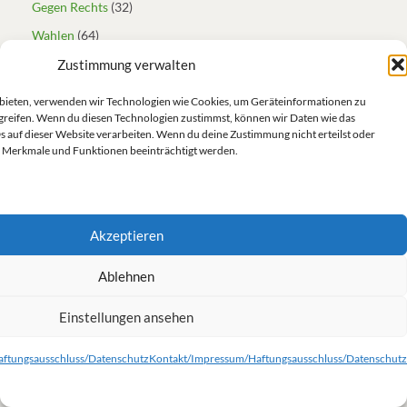
Gegen Rechts
(32)
Wahlen
(64)
Zustimmung verwalten
Fraktion
(31)
u bieten, verwenden wir Technologien wie Cookies, um Geräteinformationen zu
gewaltfrei
(335)
greifen. Wenn du diesen Technologien zustimmst, können wir Daten wie das
Afghanistan
(6)
s auf dieser Website verarbeiten. Wenn du deine Zustimmung nicht erteilst oder
 Merkmale und Funktionen beeinträchtigt werden.
Atomare Abrüstung
(25)
Drohnen
(2)
Frieden
(23)
Akzeptieren
Internationales
(232)
Menschenrechte
(82)
Ablehnen
Nahost
(9)
Einstellungen ansehen
Ukraine
(47)
ftungsausschluss/Datenschutz
Kontakt/Impressum/Haftungsausschluss/Datenschutz
Kampagnen
(2)
kritisch
(18)