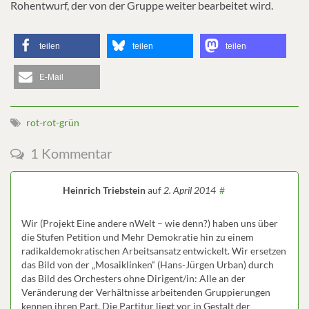
Rohentwurf, der von der Gruppe weiter bearbeitet wird.
teilen
teilen
teilen
E-Mail
rot-rot-grün
1 Kommentar
Heinrich Triebstein
auf
2. April 2014
#
Wir (Projekt Eine andere nWelt – wie denn?) haben uns über
die Stufen Petition und Mehr Demokratie hin zu einem
radikaldemokratischen Arbeitsansatz entwickelt. Wir ersetzen
das Bild von der „Mosaiklinken“ (Hans-Jürgen Urban) durch
das Bild des Orchesters ohne Dirigent/in: Alle an der
Veränderung der Verhältnisse arbeitenden Gruppierungen
kennen ihren Part. Die Partitur liegt vor in Gestalt der