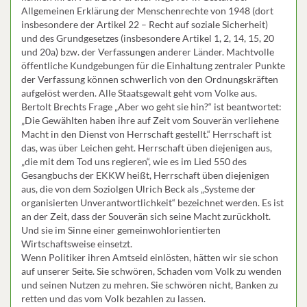
Allgemeinen Erklärung der Menschenrechte von 1948 (dort
insbesondere der Artikel 22 – Recht auf soziale Sicherheit)
und des Grundgesetzes (insbesondere Artikel 1, 2, 14, 15, 20
und 20a) bzw. der Verfassungen anderer Länder. Machtvolle
öffentliche Kundgebungen für die Einhaltung zentraler Punkte
der Verfassung können schwerlich von den Ordnungskräften
aufgelöst werden. Alle Staatsgewalt geht vom Volke aus.
Bertolt Brechts Frage „Aber wo geht sie hin?“ ist beantwortet:
„Die Gewählten haben ihre auf Zeit vom Souverän verliehene
Macht in den Dienst von Herrschaft gestellt.“ Herrschaft ist
das, was über Leichen geht. Herrschaft üben diejenigen aus,
„die mit dem Tod uns regieren“, wie es im Lied 550 des
Gesangbuchs der EKKW heißt, Herrschaft üben diejenigen
aus, die von dem Soziolgen Ulrich Beck als „Systeme der
organisierten Unverantwortlichkeit“ bezeichnet werden. Es ist
an der Zeit, dass der Souverän sich seine Macht zurückholt.
Und sie im Sinne einer gemeinwohlorientierten
Wirtschaftsweise einsetzt.
Wenn Politiker ihren Amtseid einlösten, hätten wir sie schon
auf unserer Seite. Sie schwören, Schaden vom Volk zu wenden
und seinen Nutzen zu mehren. Sie schwören nicht, Banken zu
retten und das vom Volk bezahlen zu lassen.