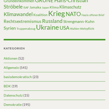
GRÜNE
Hans-Christian
Grundeinkommen
Ströbele
Klimaschutz
Klima
Jamaika
ISAF
Japan
Krieg
NATO
Klimawandel
Koalition
Nazis
offener Brief
Russland
Rechtsextremismus
Strengmann-Kuhn
Ukraine
USA
Syrien
Truppenabzug
Wahlen
Wehrpflicht
KATEGORIEN
Aktionen
(52)
Allgemein
(541)
basisdemokratisch
(23)
BDK
(19)
Datenschutz
(15)
Demokratie
(195)