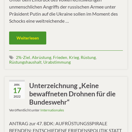
unmenschlichen Angriffs der russischen Armee unter
Präsident Putin auf die Ukraine sollen im Moment des
Schocks eine weitreichende …
Weiterlesen
2%-Ziel
,
Abrüstung
,
Frieden
,
Krieg
,
Rüstung
,
Rüstungshaushalt
,
Urabstimmung
Unterzeichnung „Keine
JAN.
17
bewaffneten Drohnen für die
2022
Bundeswehr“
Veröffentlicht unter
Internationales
ANTRAG zur 47. BDK: AUFRÜSTUNGSSPIRALE
BEENDEN: ENTSCHIEDENE FRIEDENSPOLITIK STATT