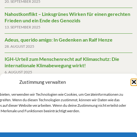
20. SEPTEMBER 2025
Nahostkonflikt – Linksgrünes Wirken für einen gerechten
Frieden und ein Ende des Genozids
13. SEPTEMBER 2025
Adeus, querido amigo: In Gedenken an Ralf Henze
28. AUGUST 2025
IGH-Urteil zum Menschenrecht auf Klimaschutz: Die
internationale Klimabewegung wirkt!
6. AUGUST 2025
Zustimmung verwalten
Friedensgutachten 2025
2. JUNI 2025
u bieten, verwenden wir Technologien wie Cookies, um Geräteinformationen zu
greifen. Wenn du diesen Technologien zustimmst, können wir Daten wie das
Die AfD mit mehr Demokratie wegregieren
s auf dieser Website verarbeiten. Wenn du deine Zustimmung nicht erteilst oder
14. MAI 2025
 Merkmale und Funktionen beeinträchtigt werden.