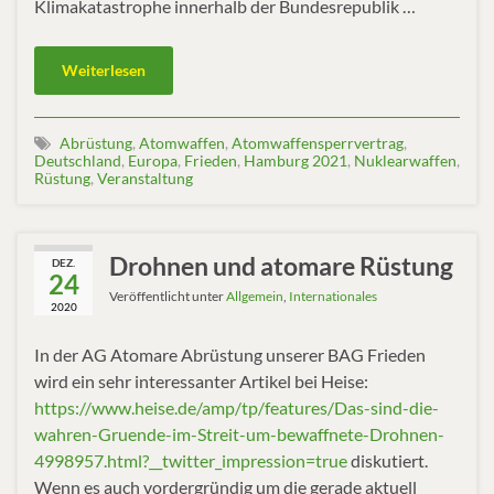
Klimakatastrophe innerhalb der Bundesrepublik …
Weiterlesen
Abrüstung
,
Atomwaffen
,
Atomwaffensperrvertrag
,
Deutschland
,
Europa
,
Frieden
,
Hamburg 2021
,
Nuklearwaffen
,
Rüstung
,
Veranstaltung
Drohnen und atomare Rüstung
DEZ.
24
Veröffentlicht unter
Allgemein
,
Internationales
2020
In der AG Atomare Abrüstung unserer BAG Frieden
wird ein sehr interessanter Artikel bei Heise:
https://www.heise.de/amp/tp/features/Das-sind-die-
wahren-Gruende-im-Streit-um-bewaffnete-Drohnen-
4998957.html?__twitter_impression=true
diskutiert.
Wenn es auch vordergründig um die gerade aktuell