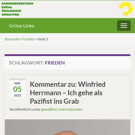
Grüne Linke
Navig
umsc
Startseite
»
Frieden
»
Seite 3
SCHLAGWORT:
FRIEDEN
Kommentar zu: Winfried
MAI
05
Herrmann – Ich gehe als
2022
Pazifist ins Grab
Veröffentlicht unter
gewaltfrei
,
Internationales