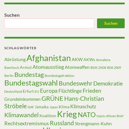
Suchen
Suchen
SCHLAGWÖRTER
Afghanistan
Abrüstung
AKW
AKWs
Annalena
Atomausstieg
Atomwaffen
Armut
Baerbock
BDK 2008
BDK 2009
Bundestag
Berlin
Bundestagsfraktion
Bundestagswahl
Bundeswehr
Demokratie
Europa
Frieden
Flüchtlinge
Erfurt
EU
Deutschland
GRÜNE
Hans-Christian
Grundeinkommen
Ströbele
Klimaschutz
Klima
Jamaika
ISAF
Japan
Krieg
NATO
Klimawandel
Koalition
Nazis
offener Brief
Russland
Rechtsextremismus
Strengmann-Kuhn