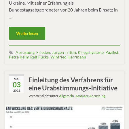
Ukraine. Mit seiner Erfahrung als
Bundestagsabgeordneter vor 20 Jahren beim Einsatz in
…
Weiterlesen
Abrüstung
,
Frieden
,
Jürgen Trittin
,
Kriegshysterie
,
Pazifist
,
Petra Kelly
,
Ralf Fücks
,
Winfried Herrmann
Einleitung des Verfahrens für
MAI
03
eine Urabstimmungs-Initiative
2022
Veröffentlicht unter
Allgemein
,
Atomare Abrüstung