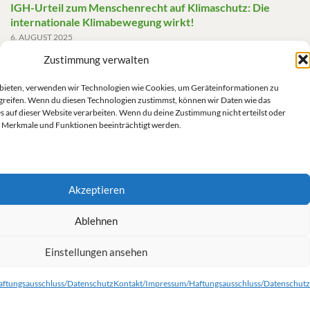
IGH-Urteil zum Menschenrecht auf Klimaschutz: Die
internationale Klimabewegung wirkt!
6. AUGUST 2025
Zustimmung verwalten
Friedensgutachten 2025
2. JUNI 2025
u bieten, verwenden wir Technologien wie Cookies, um Geräteinformationen zu
greifen. Wenn du diesen Technologien zustimmst, können wir Daten wie das
Die AfD mit mehr Demokratie wegregieren
s auf dieser Website verarbeiten. Wenn du deine Zustimmung nicht erteilst oder
14. MAI 2025
 Merkmale und Funktionen beeinträchtigt werden.
Akzeptieren
Impressum/Datenschutz
Ablehnen
Einstellungen ansehen
Kontakt/Impressum/Haftungsausschluss/Datenschutz
Cookie-Richtlinie (EU)
ftungsausschluss/Datenschutz
Kontakt/Impressum/Haftungsausschluss/Datenschutz
© 2026 Grüne Linke.
Gemacht mit
von
Graphene Themes
.