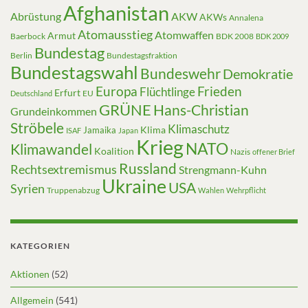
Afghanistan
Abrüstung
AKW
AKWs
Annalena
Atomausstieg
Atomwaffen
Armut
Baerbock
BDK 2008
BDK 2009
Bundestag
Berlin
Bundestagsfraktion
Bundestagswahl
Bundeswehr
Demokratie
Europa
Frieden
Flüchtlinge
Erfurt
EU
Deutschland
GRÜNE
Hans-Christian
Grundeinkommen
Ströbele
Klimaschutz
Klima
Jamaika
ISAF
Japan
Krieg
NATO
Klimawandel
Koalition
Nazis
offener Brief
Russland
Rechtsextremismus
Strengmann-Kuhn
Ukraine
USA
Syrien
Truppenabzug
Wahlen
Wehrpflicht
KATEGORIEN
Aktionen
(52)
Allgemein
(541)