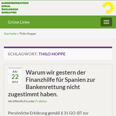
Grüne Linke
Navig
umsc
Startseite
»
Thilo Hoppe
SCHLAGWORT:
THILO HOPPE
Warum wir gestern der
JULI
22
Finanzhilfe für Spanien zur
2012
Bankenrettung nicht
zugestimmt haben.
Veröffentlicht unter
Fraktion
Persönliche Erklärung gemäß § 31 GO-BT zur