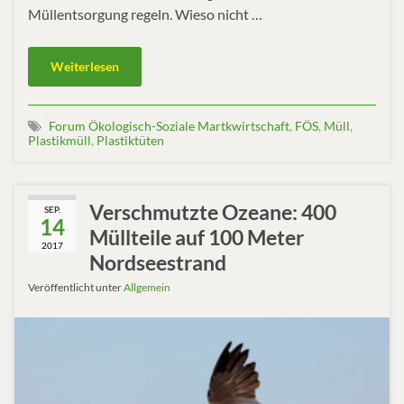
Müllentsorgung regeln. Wieso nicht …
Weiterlesen
Forum Ökologisch-Soziale Martkwirtschaft
,
FÖS
,
Müll
,
Plastikmüll
,
Plastiktüten
Verschmutzte Ozeane: 400
SEP.
14
Müllteile auf 100 Meter
2017
Nordseestrand
Veröffentlicht unter
Allgemein