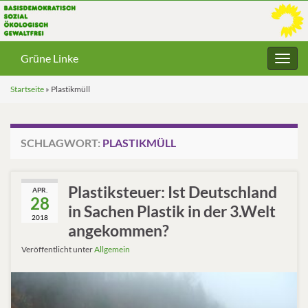
Grüne Linke
Navig
umsc
Startseite
»
Plastikmüll
SCHLAGWORT:
PLASTIKMÜLL
Plastiksteuer: Ist Deutschland
APR.
28
in Sachen Plastik in der 3.Welt
2018
angekommen?
Veröffentlicht unter
Allgemein