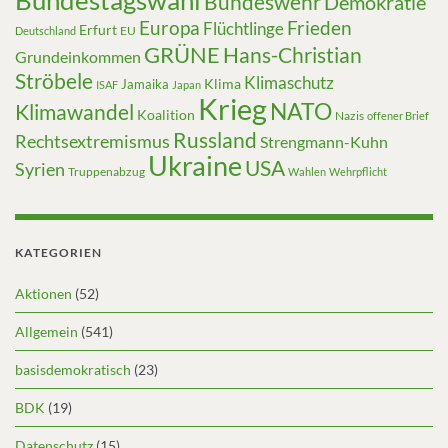
Bundeswehr
Demokratie
Europa
Frieden
Flüchtlinge
Erfurt
EU
Deutschland
GRÜNE
Hans-Christian
Grundeinkommen
Ströbele
Klimaschutz
Klima
Jamaika
ISAF
Japan
Krieg
NATO
Klimawandel
Koalition
Nazis
offener Brief
Russland
Rechtsextremismus
Strengmann-Kuhn
Ukraine
USA
Syrien
Truppenabzug
Wahlen
Wehrpflicht
KATEGORIEN
Aktionen
(52)
Allgemein
(541)
basisdemokratisch
(23)
BDK
(19)
Datenschutz
(15)