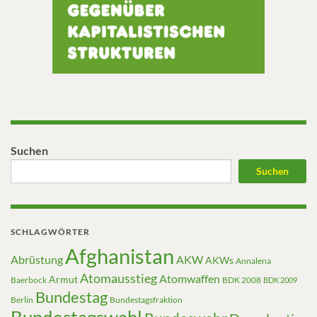
Suchen
Suchen
SCHLAGWÖRTER
Afghanistan
Abrüstung
AKW
AKWs
Annalena
Atomausstieg
Atomwaffen
Armut
Baerbock
BDK 2008
BDK 2009
Bundestag
Berlin
Bundestagsfraktion
Bundestagswahl