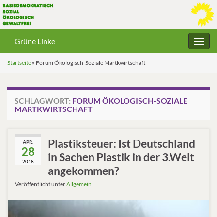
Grüne Linke
Navig
umsc
Startseite
»
Forum Ökologisch-Soziale Martkwirtschaft
SCHLAGWORT:
FORUM ÖKOLOGISCH-SOZIALE
MARTKWIRTSCHAFT
Plastiksteuer: Ist Deutschland
APR.
28
in Sachen Plastik in der 3.Welt
2018
angekommen?
Veröffentlicht unter
Allgemein