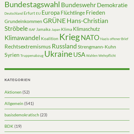
Bundestagswahl
Bundeswehr
Demokratie
Europa
Frieden
Flüchtlinge
Erfurt
EU
Deutschland
GRÜNE
Hans-Christian
Grundeinkommen
Ströbele
Klimaschutz
Klima
Jamaika
ISAF
Japan
Krieg
NATO
Klimawandel
Koalition
Nazis
offener Brief
Russland
Rechtsextremismus
Strengmann-Kuhn
Ukraine
USA
Syrien
Truppenabzug
Wahlen
Wehrpflicht
KATEGORIEN
Aktionen
(52)
Allgemein
(541)
basisdemokratisch
(23)
BDK
(19)