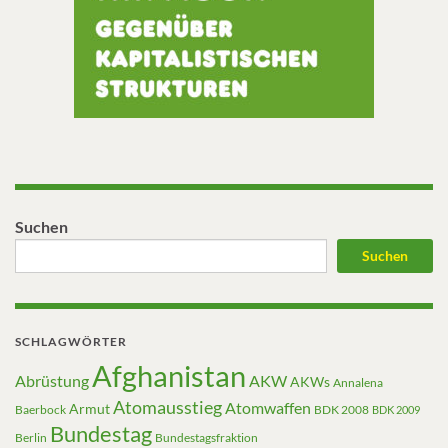
Suchen
Suchen
SCHLAGWÖRTER
Afghanistan
Abrüstung
AKW
AKWs
Annalena
Atomausstieg
Atomwaffen
Armut
Baerbock
BDK 2008
BDK 2009
Bundestag
Berlin
Bundestagsfraktion