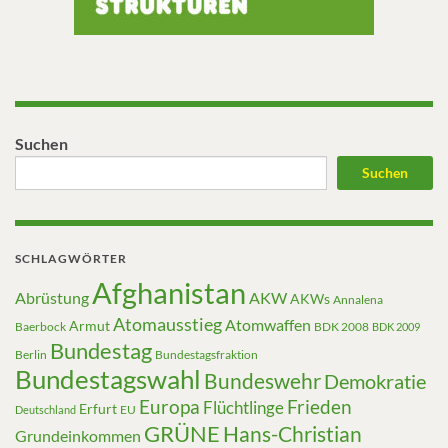
Suchen
Suchen
SCHLAGWÖRTER
Afghanistan
Abrüstung
AKW
AKWs
Annalena
Atomausstieg
Atomwaffen
Armut
Baerbock
BDK 2008
BDK 2009
Bundestag
Berlin
Bundestagsfraktion
Bundestagswahl
Bundeswehr
Demokratie
Europa
Frieden
Flüchtlinge
Erfurt
EU
Deutschland
GRÜNE
Hans-Christian
Grundeinkommen