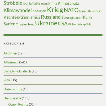
Ströbele
Klimaschutz
Klima
Jamaika
ISAF
Japan
Krieg
NATO
Klimawandel
Koalition
Nazis
offener Brief
Russland
Rechtsextremismus
Strengmann-Kuhn
Ukraine
USA
Syrien
Truppenabzug
Wahlen
Wehrpflicht
KATEGORIEN
Aktionen
(52)
Allgemein
(541)
basisdemokratisch
(23)
BDK
(19)
Datenschutz
(15)
Demokratie
(195)
Gegen Rechts
(32)