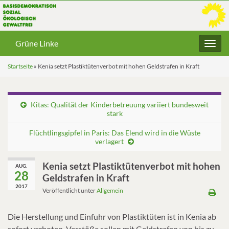
Grüne Linke
Navig
umsc
Startseite
»
Kenia setzt Plastiktütenverbot mit hohen Geldstrafen in Kraft
Kitas: Qualität der Kinderbetreuung variiert bundesweit
stark
Flüchtlingsgipfel in Paris: Das Elend wird in die Wüste
verlagert
Kenia setzt Plastiktütenverbot mit hohen
AUG.
28
Geldstrafen in Kraft
2017
Veröffentlicht unter
Allgemein
Die Herstellung und Einfuhr von Plastiktüten ist in Kenia ab
sofort verboten. Verstöße sollen mit Geldstrafen von bis zu