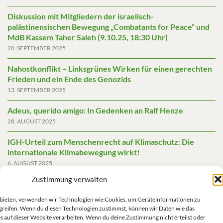
Diskussion mit Mitgliedern der israelisch-
palästinensischen Bewegung „Combatants for Peace“ und
MdB Kassem Taher Saleh (9.10.25, 18:30 Uhr)
20. SEPTEMBER 2025
Nahostkonflikt – Linksgrünes Wirken für einen gerechten
Frieden und ein Ende des Genozids
13. SEPTEMBER 2025
Adeus, querido amigo: In Gedenken an Ralf Henze
28. AUGUST 2025
IGH-Urteil zum Menschenrecht auf Klimaschutz: Die
internationale Klimabewegung wirkt!
6. AUGUST 2025
Zustimmung verwalten
Friedensgutachten 2025
2. JUNI 2025
u bieten, verwenden wir Technologien wie Cookies, um Geräteinformationen zu
greifen. Wenn du diesen Technologien zustimmst, können wir Daten wie das
Die AfD mit mehr Demokratie wegregieren
s auf dieser Website verarbeiten. Wenn du deine Zustimmung nicht erteilst oder