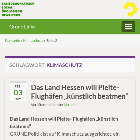
Grüne Linke
Navig
umsc
Startseite
»
Klimaschutz
»
Seite 2
SCHLAGWORT:
KLIMASCHUTZ
Das Land Hessen will Pleite-
FEB.
03
Flughäfen „künstlich beatmen“
2021
Veröffentlicht unter
Verkehr
Das Land Hessen will Pleite- Flughäfen „künstlich
beatmen“
GRÜNE Politik ist auf Klimaschutz ausgerichtet, ein