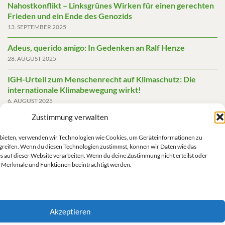
Nahostkonflikt – Linksgrünes Wirken für einen gerechten
Frieden und ein Ende des Genozids
13. SEPTEMBER 2025
Adeus, querido amigo: In Gedenken an Ralf Henze
28. AUGUST 2025
IGH-Urteil zum Menschenrecht auf Klimaschutz: Die
internationale Klimabewegung wirkt!
6. AUGUST 2025
Zustimmung verwalten
Friedensgutachten 2025
2. JUNI 2025
u bieten, verwenden wir Technologien wie Cookies, um Geräteinformationen zu
greifen. Wenn du diesen Technologien zustimmst, können wir Daten wie das
Die AfD mit mehr Demokratie wegregieren
s auf dieser Website verarbeiten. Wenn du deine Zustimmung nicht erteilst oder
14. MAI 2025
 Merkmale und Funktionen beeinträchtigt werden.
Akzeptieren
Impressum/Datenschutz