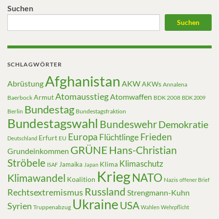
Suchen
Suchen
SCHLAGWÖRTER
Afghanistan
Abrüstung
AKW
AKWs
Annalena
Atomausstieg
Atomwaffen
Armut
Baerbock
BDK 2008
BDK 2009
Bundestag
Berlin
Bundestagsfraktion
Bundestagswahl
Bundeswehr
Demokratie
Europa
Frieden
Flüchtlinge
Erfurt
EU
Deutschland
GRÜNE
Hans-Christian
Grundeinkommen
Ströbele
Klimaschutz
Klima
Jamaika
ISAF
Japan
Krieg
NATO
Klimawandel
Koalition
Nazis
offener Brief
Russland
Rechtsextremismus
Strengmann-Kuhn
Ukraine
USA
Syrien
Truppenabzug
Wahlen
Wehrpflicht