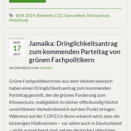
BDK 2019
,
Bielefeld
,
CO2
,
Gesundheit
,
Klimaschutz
,
Mobilfunk
Jamaika: Dringlichkeitsantrag
NOV.
17
zum kommenden Parteitag von
2017
grünen Fachpolitikern
Veröffentlicht unter
Verkehr
Grüne FachpolitikerInnen aus dem Verkehrsbereich
haben einen Dringlichkeitsantrag zum kommenden
Parteitag gestellt, der die grünen Forderung zum
Klimaschutz, maßgeblich im bisher offenkundig höchst
umstrittenen Verkehrsbereich auf den Punkt bringen.
Während auf der COP23 in Bonn erkannt wird, dass die
bisherigen Maßnahmen – vor allem auch in Deutschland
– nicht ausreichend sind, setzen deutsche Lobbyisten