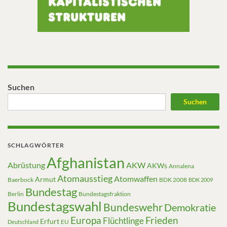
Suchen
Suchen
SCHLAGWÖRTER
Afghanistan
Abrüstung
AKW
AKWs
Annalena
Atomausstieg
Atomwaffen
Armut
Baerbock
BDK 2008
BDK 2009
Bundestag
Berlin
Bundestagsfraktion
Bundestagswahl
Bundeswehr
Demokratie
Europa
Frieden
Flüchtlinge
Erfurt
EU
Deutschland