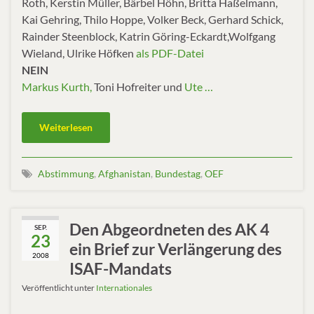
Roth, Kerstin Müller, Bärbel Höhn, Britta Haßelmann,
Kai Gehring, Thilo Hoppe, Volker Beck, Gerhard Schick,
Rainder Steenblock, Katrin Göring-Eckardt,Wolfgang
Wieland, Ulrike Höfken
als PDF-Datei
NEIN
Markus Kurth,
Toni Hofreiter und
Ute …
Weiterlesen
Abstimmung
,
Afghanistan
,
Bundestag
,
OEF
Den Abgeordneten des AK 4
SEP.
23
ein Brief zur Verlängerung des
2008
ISAF-Mandats
Veröffentlicht unter
Internationales