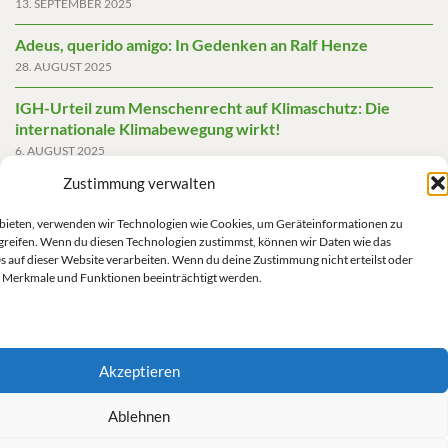
13. SEPTEMBER 2025
Adeus, querido amigo: In Gedenken an Ralf Henze
28. AUGUST 2025
IGH-Urteil zum Menschenrecht auf Klimaschutz: Die
internationale Klimabewegung wirkt!
6. AUGUST 2025
Zustimmung verwalten
Friedensgutachten 2025
2. JUNI 2025
u bieten, verwenden wir Technologien wie Cookies, um Geräteinformationen zu
greifen. Wenn du diesen Technologien zustimmst, können wir Daten wie das
Die AfD mit mehr Demokratie wegregieren
s auf dieser Website verarbeiten. Wenn du deine Zustimmung nicht erteilst oder
14. MAI 2025
 Merkmale und Funktionen beeinträchtigt werden.
Akzeptieren
Impressum/Datenschutz
Ablehnen