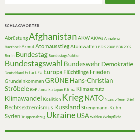
SCHLAGWÖRTER
Afghanistan
Abrüstung
AKW
AKWs
Annalena
Atomausstieg
Atomwaffen
Armut
Baerbock
BDK 2008
BDK 2009
Bundestag
Berlin
Bundestagsfraktion
Bundestagswahl
Bundeswehr
Demokratie
Europa
Frieden
Flüchtlinge
Erfurt
EU
Deutschland
GRÜNE
Hans-Christian
Grundeinkommen
Ströbele
Klimaschutz
Klima
Jamaika
ISAF
Japan
Krieg
NATO
Klimawandel
Koalition
Nazis
offener Brief
Russland
Rechtsextremismus
Strengmann-Kuhn
Ukraine
USA
Syrien
Truppenabzug
Wahlen
Wehrpflicht