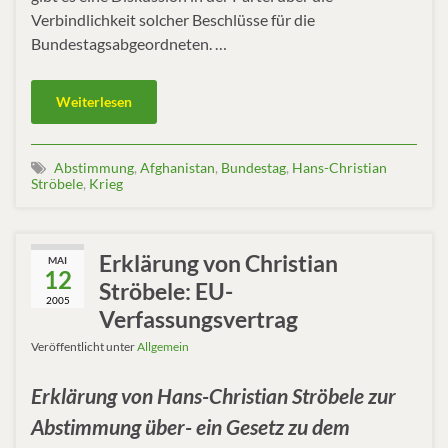
Verbindlichkeit solcher Beschlüsse für die
Bundestagsabgeordneten. …
Weiterlesen
Abstimmung
,
Afghanistan
,
Bundestag
,
Hans-Christian
Ströbele
,
Krieg
Erklärung von Christian
MAI
12
Ströbele: EU-
2005
Verfassungsvertrag
Veröffentlicht unter
Allgemein
Erklärung von Hans-Christian Ströbele zur
Abstimmung über- ein Gesetz zu dem