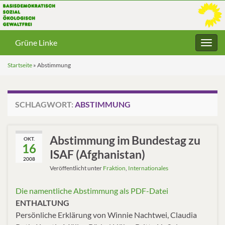
Grüne Linke
Navig
umsc
Startseite
»
Abstimmung
SCHLAGWORT:
ABSTIMMUNG
Abstimmung im Bundestag zu
OKT.
16
ISAF (Afghanistan)
2008
Veröffentlicht unter
Fraktion
,
Internationales
Die namentliche Abstimmung als PDF-Datei
ENTHALTUNG
Persönliche Erklärung von Winnie Nachtwei, Claudia