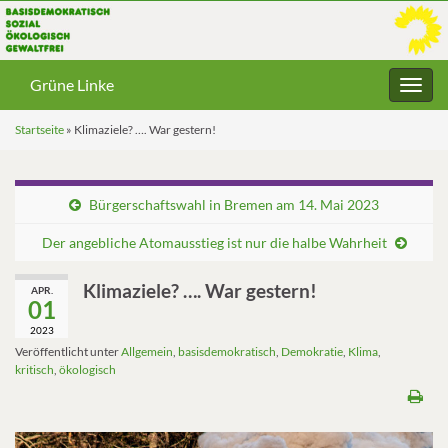
Grüne Linke
Navig
umsc
Startseite
»
Klimaziele? …. War gestern!
Bürgerschaftswahl in Bremen am 14. Mai 2023
Der angebliche Atomausstieg ist nur die halbe Wahrheit
Klimaziele? …. War gestern!
APR.
01
2023
Veröffentlicht unter
Allgemein
,
basisdemokratisch
,
Demokratie
,
Klima
,
kritisch
,
ökologisch