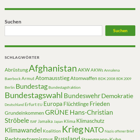
Suchen
Suchen
SCHLAGWÖRTER
Afghanistan
Abrüstung
AKW
AKWs
Annalena
Atomausstieg
Atomwaffen
Armut
Baerbock
BDK 2008
BDK 2009
Bundestag
Berlin
Bundestagsfraktion
Bundestagswahl
Bundeswehr
Demokratie
Europa
Frieden
Flüchtlinge
Erfurt
EU
Deutschland
GRÜNE
Hans-Christian
Grundeinkommen
Ströbele
Klimaschutz
Klima
Jamaika
ISAF
Japan
Krieg
NATO
Klimawandel
Koalition
Nazis
offener Brief
Russland
Rechtsextremismus
Strengmann-Kuhn