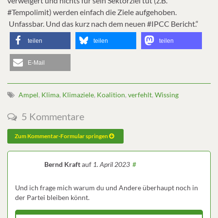
verweigert und nichts für sein Sektorziel tut (z.B.
#Tempolimit) werden einfach die Ziele aufgehoben.
Unfassbar. Und das kurz nach dem neuen #IPCC Bericht.“
teilen
teilen
teilen
E-Mail
Ampel
,
Klima
,
Klimaziele
,
Koalition
,
verfehlt
,
Wissing
5 Kommentare
Zum Kommentar-Formular springen
Bernd Kraft
auf
1. April 2023
#
Und ich frage mich warum du und Andere überhaupt noch in
der Partei bleiben könnt.