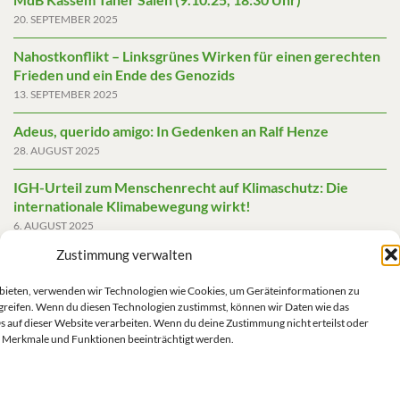
20. SEPTEMBER 2025
Nahostkonflikt – Linksgrünes Wirken für einen gerechten
Frieden und ein Ende des Genozids
13. SEPTEMBER 2025
Adeus, querido amigo: In Gedenken an Ralf Henze
28. AUGUST 2025
IGH-Urteil zum Menschenrecht auf Klimaschutz: Die
internationale Klimabewegung wirkt!
6. AUGUST 2025
Zustimmung verwalten
Friedensgutachten 2025
2. JUNI 2025
u bieten, verwenden wir Technologien wie Cookies, um Geräteinformationen zu
greifen. Wenn du diesen Technologien zustimmst, können wir Daten wie das
Die AfD mit mehr Demokratie wegregieren
s auf dieser Website verarbeiten. Wenn du deine Zustimmung nicht erteilst oder
14. MAI 2025
 Merkmale und Funktionen beeinträchtigt werden.