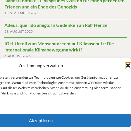
Nahostkonflikt – Linksgrünes Wirken für einen gerechten
Frieden und ein Ende des Genozids
13. SEPTEMBER 2025
Adeus, querido amigo: In Gedenken an Ralf Henze
28. AUGUST 2025
IGH-Urteil zum Menschenrecht auf Klimaschutz: Die
internationale Klimabewegung wirkt!
6. AUGUST 2025
Zustimmung verwalten
Friedensgutachten 2025
2. JUNI 2025
u bieten, verwenden wir Technologien wie Cookies, um Geräteinformationen zu
greifen. Wenn du diesen Technologien zustimmst, können wir Daten wie das
Die AfD mit mehr Demokratie wegregieren
s auf dieser Website verarbeiten. Wenn du deine Zustimmung nicht erteilst oder
14. MAI 2025
 Merkmale und Funktionen beeinträchtigt werden.
Akzeptieren
Impressum/Datenschutz