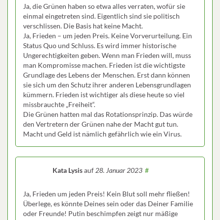
Ja, die Grünen haben so etwa alles verraten, wofür sie
einmal eingetreten sind. Eigentlich sind sie politisch
verschlissen. Die Basis hat keine Macht.
Ja, Frieden – um jeden Preis. Keine Vorverurteilung. Ein
Status Quo und Schluss. Es wird immer historische
Ungerechtigkeiten geben. Wenn man Frieden will, muss
man Kompromisse machen. Frieden ist die wichtigste
Grundlage des Lebens der Menschen. Erst dann können
sie sich um den Schutz ihrer anderen Lebensgrundlagen
kümmern. Frieden ist wichtiger als diese heute so viel
missbrauchte „Freiheit“.
Die Grünen hatten mal das Rotationsprinzip. Das würde
den Vertretern der Grünen nahe der Macht gut tun.
Macht und Geld ist nämlich gefährlich wie ein Virus.
Kata Lysis
auf
28. Januar 2023
#
Ja, Frieden um jeden Preis! Kein Blut soll mehr fließen!
Überlege, es könnte Deines sein oder das Deiner Familie
oder Freunde! Putin beschimpfen zeigt nur mäßige