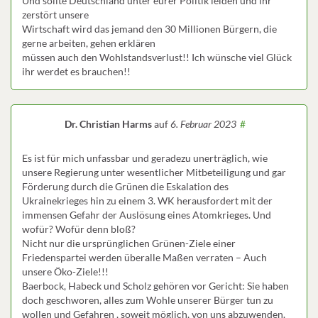
Und sollte Deutschland unter eurer Politik leiden und ihr
zerstört unsere
Wirtschaft wird das jemand den 30 Millionen Bürgern, die
gerne arbeiten, gehen erklären
müssen auch den Wohlstandsverlust!! Ich wünsche viel Glück
ihr werdet es brauchen!!
Dr. Christian Harms
auf
6. Februar 2023
#
Es ist für mich unfassbar und geradezu unerträglich, wie
unsere Regierung unter wesentlicher Mitbeteiligung und gar
Förderung durch die Grünen die Eskalation des
Ukrainekrieges hin zu einem 3. WK herausfordert mit der
immensen Gefahr der Auslösung eines Atomkrieges. Und
wofür? Wofür denn bloß?
Nicht nur die ursprünglichen Grünen-Ziele einer
Friedenspartei werden überalle Maßen verraten – Auch
unsere Öko-Ziele!!!
Baerbock, Habeck und Scholz gehören vor Gericht: Sie haben
doch geschworen, alles zum Wohle unserer Bürger tun zu
wollen und Gefahren , soweit möglich, von uns abzuwenden.