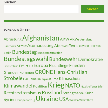
Suchen
Suchen
SCHLAGWÖRTER
Afghanistan
Abrüstung
AKW
AKWs
Annalena
Atomausstieg
Atomwaffen
Armut
Baerbock
BDK 2008
BDK 2009
Bundestag
Berlin
Bundestagsfraktion
Bundestagswahl
Bundeswehr
Demokratie
Europa
Frieden
Flüchtlinge
Erfurt
EU
Deutschland
GRÜNE
Hans-Christian
Grundeinkommen
Ströbele
Klimaschutz
Klima
Jamaika
ISAF
Japan
Krieg
NATO
Klimawandel
Koalition
Nazis
offener Brief
Russland
Rechtsextremismus
Strengmann-Kuhn
Ukraine
USA
Syrien
Truppenabzug
Wahlen
Wehrpflicht