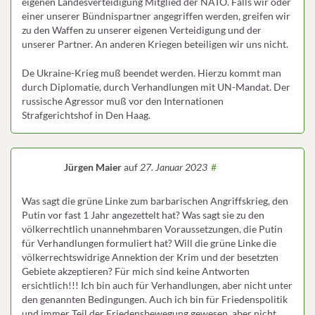
eigenen Landesverteidigung Mitglied der NATO. Falls wir oder
einer unserer Bündnispartner angegriffen werden, greifen wir
zu den Waffen zu unserer eigenen Verteidigung und der
unserer Partner. An anderen Kriegen beteiligen wir uns nicht.
De Ukraine-Krieg muß beendet werden. Hierzu kommt man
durch Diplomatie, durch Verhandlungen mit UN-Mandat. Der
russische Agressor muß vor den Internationen
Strafgerichtshof in Den Haag.
Jürgen Maier
auf
27. Januar 2023
#
Was sagt die grüne Linke zum barbarischen Angriffskrieg, den
Putin vor fast 1 Jahr angezettelt hat? Was sagt sie zu den
völkerrechtlich unannehmbaren Voraussetzungen, die Putin
für Verhandlungen formuliert hat? Will die grüne Linke die
völkerrechtswidrige Annektion der Krim und der besetzten
Gebiete akzeptieren? Für mich sind keine Antworten
ersichtlich!!! Ich bin auch für Verhandlungen, aber nicht unter
den genannten Bedingungen. Auch ich bin für Friedenspolitik
und immer Teil der Friedensbewegung gewesen, aber nicht