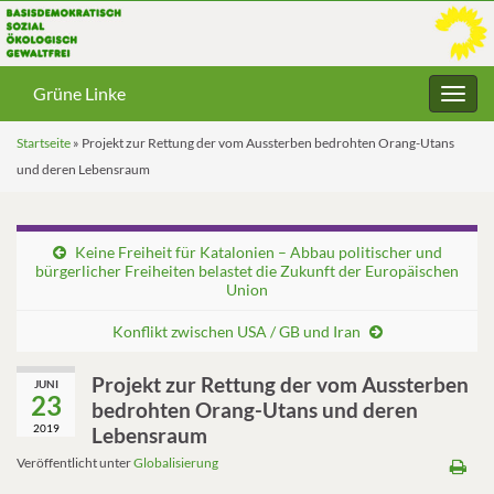
Grüne Linke
Navig
umsc
Startseite
»
Projekt zur Rettung der vom Aussterben bedrohten Orang-Utans
und deren Lebensraum
Keine Freiheit für Katalonien – Abbau politischer und
bürgerlicher Freiheiten belastet die Zukunft der Europäischen
Union
Konflikt zwischen USA / GB und Iran
Projekt zur Rettung der vom Aussterben
JUNI
23
bedrohten Orang-Utans und deren
2019
Lebensraum
Veröffentlicht unter
Globalisierung