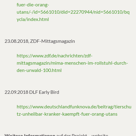
fuer-die-orang-
utans/-/id=5661010/did=22270944/nid=5661010/bq
ycla/index.html
23.08.2018, ZDF-Mittagsmagazin
https://www.zdf.de/nachrichten/zdf-
mittagsmagazin/mima-menschen-im-rollstuhl-durch-
den-urwald-100.html
22.09.2018 DLF Early Bird
https://www.deutschlandfunknova.de/beitrag/tierschu
tz-unheilbar-kranker-kaempft-fuer-orang-utans
Weitere Informationen
auf der Projekt – website