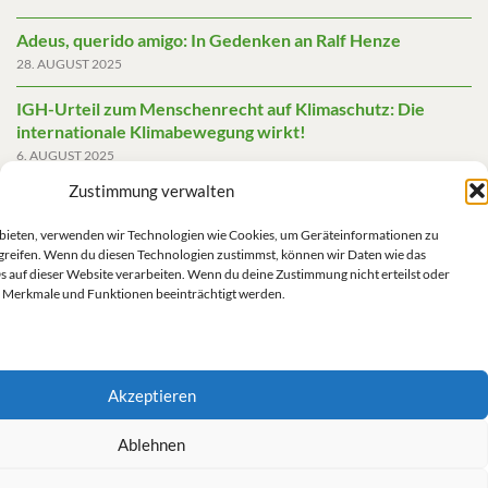
Adeus, querido amigo: In Gedenken an Ralf Henze
28. AUGUST 2025
IGH-Urteil zum Menschenrecht auf Klimaschutz: Die
internationale Klimabewegung wirkt!
6. AUGUST 2025
Zustimmung verwalten
Friedensgutachten 2025
2. JUNI 2025
u bieten, verwenden wir Technologien wie Cookies, um Geräteinformationen zu
greifen. Wenn du diesen Technologien zustimmst, können wir Daten wie das
Die AfD mit mehr Demokratie wegregieren
s auf dieser Website verarbeiten. Wenn du deine Zustimmung nicht erteilst oder
14. MAI 2025
 Merkmale und Funktionen beeinträchtigt werden.
Akzeptieren
Impressum/Datenschutz
Ablehnen