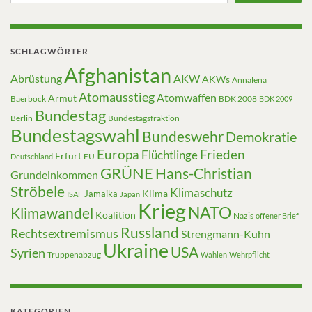
SCHLAGWÖRTER
Afghanistan
Abrüstung
AKW
AKWs
Annalena
Atomausstieg
Atomwaffen
Armut
Baerbock
BDK 2008
BDK 2009
Bundestag
Berlin
Bundestagsfraktion
Bundestagswahl
Bundeswehr
Demokratie
Europa
Frieden
Flüchtlinge
Erfurt
EU
Deutschland
GRÜNE
Hans-Christian
Grundeinkommen
Ströbele
Klimaschutz
Klima
Jamaika
ISAF
Japan
Krieg
NATO
Klimawandel
Koalition
Nazis
offener Brief
Russland
Rechtsextremismus
Strengmann-Kuhn
Ukraine
USA
Syrien
Truppenabzug
Wahlen
Wehrpflicht
KATEGORIEN