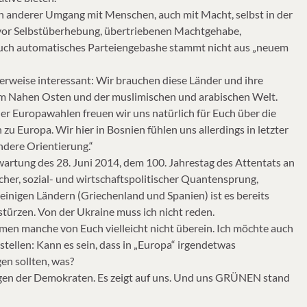
ein anderer Umgang mit Menschen, auch mit Macht, selbst in der
 vor Selbstüberhebung, übertriebenen Machtgehabe,
 Auch automatisches Parteiengebashe stammt nicht aus „neuem
erweise interessant: Wir brauchen diese Länder und ihre
m Nahen Osten und der muslimischen und arabischen Welt.
er Europawahlen freuen wir uns natürlich für Euch über die
u Europa. Wir hier in Bosnien fühlen uns allerdings in letzter
ndere Orientierung.“
wartung des 28. Juni 2014, dem 100. Jahrestag des Attentats an
scher, sozial- und wirtschaftspolitischer Quantensprung,
 einigen Ländern (Griechenland und Spanien) ist es bereits
 stürzen. Von der Ukraine muss ich nicht reden.
men manche von Euch vielleicht nicht überein. Ich möchte auch
stellen: Kann es sein, dass in „Europa“ irgendetwas
gen sollten, was?
gen der Demokraten. Es zeigt auf uns. Und uns GRÜNEN stand