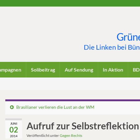
Grüne
Die Linken bei Bü
ampagnen
Solibeitrag
Auf Sendung
In Aktion
BD
Brasilianer verlieren die Lust an der WM
Aufruf zur Selbstreflektio
JUNI
02
Veröffentlicht unter
Gegen Rechts
2014