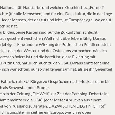
r Nationalität, Hautfarbe und welchen Geschlechts. „Europa“
echte (für alle Menschen) und für eine Denkkultur, die in der Lage
 Jeder Mensch, der das tut und lebt, ist Europäer, egal, wo er auf
ch so hat.
 bilden. Seine Karten sind, auf die Zukunft hin, schlecht.
m aus gesehen) westlichen Welt nicht überlebensfähig. Daraus
 jetzigen. Eine andere Wirkung der Putin`schen Politik entsteht
pielen, dass der Westen und der Osten uns vormachen, nämlich
ressen fixiert ist und die bereit ist, diese Fixierung mit
zu Putin und, natürlich, auch zu den USA. Daraus enhtsteht eine
k sich wünschten, nur so viel gemeinsam hat, als sie ihr Gegenteil
: Fahre ich als EU-Bürger zu Gesprächen nach Moskau, dann bin
ch als Schwester oder Bruder.
emp in der Zeitung „Die Welt“ zur Zeit der Pershing-Debatte in
damit meinte er die USA), jeder Meter Abrücken aus einem
igkeit von Russland zu geraten. DAZWISCHEN LIEGT NICHTS!“
Ich wünschte mir seither ein Europa, wie ich es oben