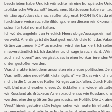
beschrieben habe. Und ich wünschte mir eine Europäische Union,
„solidarische Wirtschaft“ bezeichnen. Stattdessen haben wir, 
ein „Europa“, dass sich nach außen abgrenzt. FRONTEX ist da 
furchtbarerweise auch die Bildung, dienen diesem rein ökonomi
schon für total normal halten.
Ich würde, angelehnt an Friedrich Heers obige Aussage, einmal 
verwelkt. Allerdings ist die Saat gestreut. Und sie füllt das 
Grüne zur „neuen FDP“ zu machen, wird hier karikiert. Ich selbe
missverständlich ist. Ich dachte nur, ich sage ja auch nicht: „Wir
auch nach oben?“ und vergisst, dass in einer konkurrierenden W
unten gestoßen werden.
Was charakterisiert denn ansonsten ein „neues politisches Denk
Was heißt „eine neue Politik ist möglich?“ Heißt das wirklich nur
nicht in die Cluster des Kalten Krieges zurückfallen. Durch Puti
will. Und manche sehen dieses Zurückfallen mal wieder als „alte
wir Russland als Brücke zu Asien brauchen, so wie Russland un
werden, eine der größten Sorgen russischer Politik. Die Ukraine
West“ hineingestoßen. Die Folgen sehen wir heute. Eine funktio
vorgegaukelt wird, würde, zu Ende gedacht, eine weitere Alterna