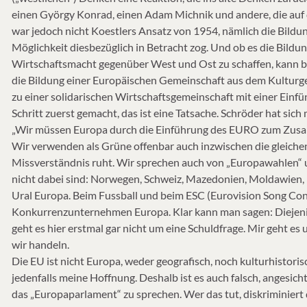
einen György Konrad, einen Adam Michnik und andere, die auf d
war jedoch nicht Koestlers Ansatz von 1954, nämlich die Bildun
Möglichkeit diesbezüglich in Betracht zog. Und ob es die Bildun
Wirtschaftsmacht gegenüber West und Ost zu schaffen, kann b
die Bildung einer Europäischen Gemeinschaft aus dem Kulturge
zu einer solidarischen Wirtschaftsgemeinschaft mit einer Einf
Schritt zuerst gemacht, das ist eine Tatsache. Schröder hat sich 
„Wir müssen Europa durch die Einführung des EURO zum Zusa
Wir verwenden als Grüne offenbar auch inzwischen die gleichen
Missverständnis ruht. Wir sprechen auch von „Europawahlen“ u
nicht dabei sind: Norwegen, Schweiz, Mazedonien, Moldawien, Bo
Ural Europa. Beim Fussball und beim ESC (Eurovision Song Contes
Konkurrenzunternehmen Europa. Klar kann man sagen: Diejenigen
geht es hier erstmal gar nicht um eine Schuldfrage. Mir geht e
wir handeln.
Die EU ist nicht Europa, weder geografisch, noch kulturhistorisc
jedenfalls meine Hoffnung. Deshalb ist es auch falsch, anges
das „Europaparlament“ zu sprechen. Wer das tut, diskriminiert d