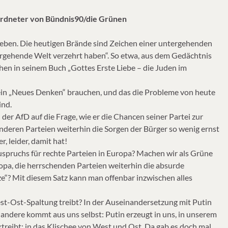
ordneter von Bündnis90/die Grünen
blieben. Die heutigen Brände sind Zeichen einer untergehenden
tergehende Welt verzehrt haben“. So etwa, aus dem Gedächtnis
uhen in seinem Buch „Gottes Erste Liebe – die Juden im
r ein „Neues Denken“ brauchen, und das die Probleme von heute
ind.
er AfD auf die Frage, wie er die Chancen seiner Partei zur
deren Parteien weiterhin die Sorgen der Bürger so wenig ernst
, leider, damit hat!
pruchs für rechte Parteien in Europa? Machen wir als Grüne
opa, die herrschenden Parteien weiterhin die absurde
e“? Mit diesem Satz kann man offenbar inzwischen alles
st-Ost-Spaltung treibt? In der Auseinandersetzung mit Putin
s andere kommt aus uns selbst: Putin erzeugt in uns, in unserem
ktreibt: in das Klischee von West und Ost. Da gab es doch mal