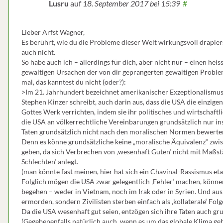
Lusru
auf
18. September 2017
bei 15:39
#
Lieber Arfst Wagner,
Es berührt, wie du die Probleme dieser Welt wirkungsvoll drapiers
auch nicht.
So habe auch ich – allerdings für dich, aber nicht nur – einen heisse
gewaltigen Ursachen der von dir geprangerten gewaltigen Probleme 
mal, das kanntest du nicht (oder?):
>Im 21. Jahrhundert bezeichnet amerikanischer Exzeptionalismus d
Stephen Kinzer schreibt, auch darin aus, dass die USA die einzigen
Gottes Werk verrichten, indem sie ihr politisches und wirtschaftl
die USA an völkerrechtliche Vereinbarungen grundsätzlich nur in
Taten grundsätzlich nicht nach den moralischen Normen bewerten
Denn es könne grundsätzliche keine „moralische Äquivalenz“ zwi
geben, da sich Verbrechen von ‚wesenhaft Guten‘ nicht mit Maßs
Schlechten‘ anlegt.
(man könnte fast meinen, hier hat sich ein Chavinal-Rassismus etab
Folglich mögen die USA zwar gelegentlich ‚Fehler‘ machen, könn
begehen – weder in Vietnam, noch im Irak oder in Syrien. Und aus
ermorden, sondern Zivilisten sterben einfach als ‚kollaterale‘ Folg
Da die USA wesenhaft gut seien, entzögen sich ihre Taten auch g
(Gegebenenfalls natürlich auch, wenn es um das globale Klima geh