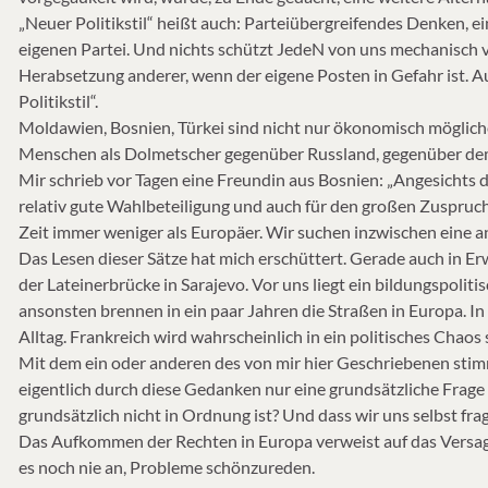
„Neuer Politikstil“ heißt auch: Parteiübergreifendes Denken, 
eigenen Partei. Und nichts schützt JedeN von uns mechanisch
Herabsetzung anderer, wenn der eigene Posten in Gefahr ist.
Politikstil“.
Moldawien, Bosnien, Türkei sind nicht nur ökonomisch möglich
Menschen als Dolmetscher gegenüber Russland, gegenüber de
Mir schrieb vor Tagen eine Freundin aus Bosnien: „Angesichts d
relativ gute Wahlbeteiligung und auch für den großen Zuspruch z
Zeit immer weniger als Europäer. Wir suchen inzwischen eine a
Das Lesen dieser Sätze hat mich erschüttert. Gerade auch in Er
der Lateinerbrücke in Sarajevo. Vor uns liegt ein bildungspoliti
ansonsten brennen in ein paar Jahren die Straßen in Europa. In
Alltag. Frankreich wird wahrscheinlich in ein politisches Chaos
Mit dem ein oder anderen des von mir hier Geschriebenen stim
eigentlich durch diese Gedanken nur eine grundsätzliche Frage 
grundsätzlich nicht in Ordnung ist? Und dass wir uns selbst fra
Das Aufkommen der Rechten in Europa verweist auf das Versa
es noch nie an, Probleme schönzureden.