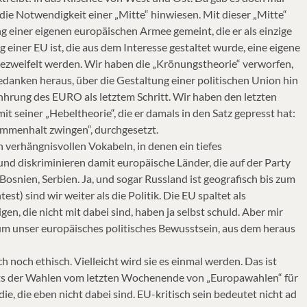
ie Notwendigkeit einer „Mitte“ hinwiesen. Mit dieser „Mitte“
g einer eigenen europäischen Armee gemeint, die er als einzige
g einer EU ist, die aus dem Interesse gestaltet wurde, eine eigene
ezweifelt werden. Wir haben die „Krönungstheorie“ verworfen,
danken heraus, über die Gestaltung einer politischen Union hin
ünhrung des EURO als letztem Schritt. Wir haben den letzten
mit seiner „Hebeltheorie“, die er damals in den Satz gepresst hat:
mmenhalt zwingen“, durchgesetzt.
 verhängnisvollen Vokabeln, in denen ein tiefes
nd diskriminieren damit europäische Länder, die auf der Party
snien, Serbien. Ja, und sogar Russland ist geografisch bis zum
t) sind wir weiter als die Politik. Die EU spaltet als
, die nicht mit dabei sind, haben ja selbst schuld. Aber mir
s um unser europäisches politisches Bewusstsein, aus dem heraus
h noch ethisch. Vielleicht wird sie es einmal werden. Das ist
ichts der Wahlen vom letzten Wochenende von „Europawahlen“ für
ie, die eben nicht dabei sind. EU-kritisch sein bedeutet nicht ad