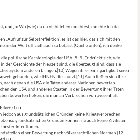
t, und ja: Wo (wie) du da nicht leben möchtest, möchte ich das
n „Aufruf zur Selbstreflektion“, es ist das hier, das sich mit den
in der Welt offiziell auch so befasst (Quelle unten), ich denke
ie politische Kernideologie der USA.[8][9] Er drückt sich, wie
 in der Geschichte der Neuzeit sind, die überzeugt sind, dass sie
iches System anderen bringen.[10] Wegen ihrer Einzigartigkeit seien
soweit gebunden, wie IHNEN dies nützt.[11] Auch ließen sich ihre
, nach denen die USA die Taten anderer Nationen bewerten.
schen den USA und anderen Staaten in der Bewertung ihrer Taten
täben bewerten ließen, die man an Verbrechen von ‚wesenhaft
liert / Lu.)
en jedoch aus grundsätzlichen Gründen keine Kriegsverbrechen
 ebenso grundsätzlichen Gründen können sie auch keine Zivilisten
e bester Intentionen.
rundsätzlich einer Bewertung nach völkerrechtlichen Normen.[12]
t/Lu.)