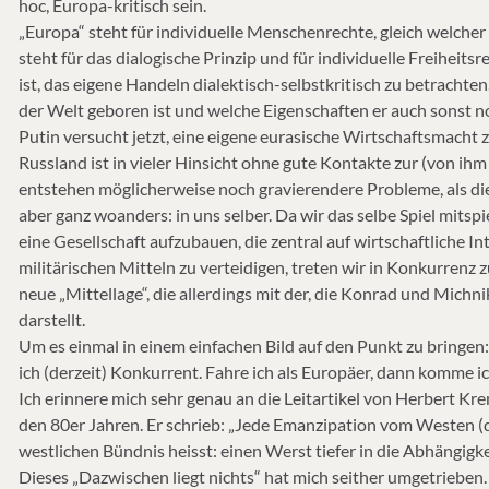
hoc, Europa-kritisch sein.
„Europa“ steht für individuelle Menschenrechte, gleich welche
steht für das dialogische Prinzip und für individuelle Freiheitsr
ist, das eigene Handeln dialektisch-selbstkritisch zu betrachten.
der Welt geboren ist und welche Eigenschaften er auch sonst no
Putin versucht jetzt, eine eigene eurasische Wirtschaftsmacht zu
Russland ist in vieler Hinsicht ohne gute Kontakte zur (von ih
entstehen möglicherweise noch gravierendere Probleme, als die
aber ganz woanders: in uns selber. Da wir das selbe Spiel mits
eine Gesellschaft aufzubauen, die zentral auf wirtschaftliche Inte
militärischen Mitteln zu verteidigen, treten wir in Konkurrenz 
neue „Mittellage“, die allerdings mit der, die Konrad und Michni
darstellt.
Um es einmal in einem einfachen Bild auf den Punkt zu bringen
ich (derzeit) Konkurrent. Fahre ich als Europäer, dann komme i
Ich erinnere mich sehr genau an die Leitartikel von Herbert Kr
den 80er Jahren. Er schrieb: „Jede Emanzipation vom Westen (
westlichen Bündnis heisst: einen Werst tiefer in die Abhäng
Dieses „Dazwischen liegt nichts“ hat mich seither umgetrieben. 