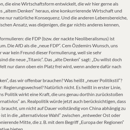
 die eine Wirtschaftsform entwickelt, die wir hier gerne als
aus „altem Denken“ heraus, eine konkurrierende Wirtschaft und
eine nur natürliche Konsequenz. Und die anderen Lebensbereiche,
schen Ansatz, was diejenigen, die gar nichts anderes kennen,
formulieren: die FDP (bzw. der nackte Neoliberalismus) ist
Vakuum. Die AfD als die „neue FDP“. Cem Özdemirs Wunsch, uns
r war kein Freund dieser Formulierung, weil sie sehr
 sind die neue „Titanic“. Das „alte Denken“ sagt: „Du willst doch
elt nur dann oben ein Platz frei wird, wenn andere dafür nach
en“, das wir offenbar brauchen? Was heißt „neuer Politikstil“?
: Regierungswechsel? Natürlich nicht. Es heißt in erster Linie,
ns Politik wirkt eine Kraft, die uns genau dorthin zurückstoßen
rnativlos“ an. Realpolitik würde jetzt auch berücksichtigen, dass
s braucht, um nicht auf Dauer vollständig von China abhängig zu
 ist in die „alternativlose Wahl“ zwischen „entweder Ost oder
nierende Mitte, die z. B. mit dem Begriff „Europa der Regionen“
tive bieten.