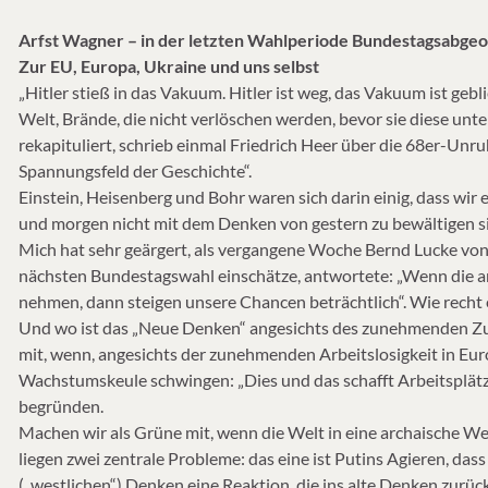
Arfst Wagner – in der letzten Wahlperiode Bundestagsabge
Zur EU, Europa, Ukraine und uns selbst
„Hitler stieß in das Vakuum. Hitler ist weg, das Vakuum ist ge
Welt, Brände, die nicht verlöschen werden, bevor sie diese un
rekapituliert, schrieb einmal Friedrich Heer über die 68er-Unr
Spannungsfeld der Geschichte“.
Einstein, Heisenberg und Bohr waren sich darin einig, dass wi
und morgen nicht mit dem Denken von gestern zu bewältigen s
Mich hat sehr geärgert, als vergangene Woche Bernd Lucke von d
nächsten Bundestagswahl einschätze, antwortete: „Wenn die an
nehmen, dann steigen unsere Chancen beträchtlich“. Wie recht er
Und wo ist das „Neue Denken“ angesichts des zunehmenden Zus
mit, wenn, angesichts der zunehmenden Arbeitslosigkeit in Eur
Wachstumskeule schwingen: „Dies und das schafft Arbeitsplätz
begründen.
Machen wir als Grüne mit, wenn die Welt in eine archaische We
liegen zwei zentrale Probleme: das eine ist Putins Agieren, das
(„westlichen“) Denken eine Reaktion, die ins alte Denken zurüc