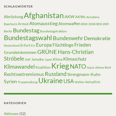
SCHLAGWÖRTER
Afghanistan
Abrüstung
AKW
AKWs
Annalena
Atomausstieg
Atomwaffen
Armut
Baerbock
BDK 2008
BDK 2009
Bundestag
Berlin
Bundestagsfraktion
Bundestagswahl
Bundeswehr
Demokratie
Europa
Frieden
Flüchtlinge
Erfurt
EU
Deutschland
GRÜNE
Hans-Christian
Grundeinkommen
Ströbele
Klimaschutz
Klima
Jamaika
ISAF
Japan
Krieg
NATO
Klimawandel
Koalition
Nazis
offener Brief
Russland
Rechtsextremismus
Strengmann-Kuhn
Ukraine
USA
Syrien
Truppenabzug
Wahlen
Wehrpflicht
KATEGORIEN
Aktionen
(52)