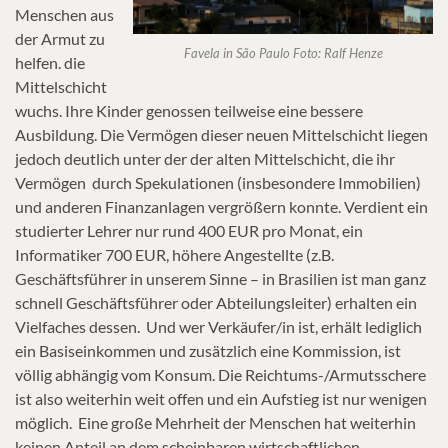
Menschen aus
der Armut zu
Favela in São Paulo Foto: Ralf Henze
helfen. die
Mittelschicht
wuchs. Ihre Kinder genossen teilweise eine bessere
Ausbildung. Die Vermögen dieser neuen Mittelschicht liegen
jedoch deutlich unter der der alten Mittelschicht, die ihr
Vermögen durch Spekulationen (insbesondere Immobilien)
und anderen Finanzanlagen vergrößern konnte. Verdient ein
studierter Lehrer nur rund 400 EUR pro Monat, ein
Informatiker 700 EUR, höhere Angestellte (z.B.
Geschäftsführer in unserem Sinne – in Brasilien ist man ganz
schnell Geschäftsführer oder Abteilungsleiter) erhalten ein
Vielfaches dessen. Und wer Verkäufer/in ist, erhält lediglich
ein Basiseinkommen und zusätzlich eine Kommission, ist
völlig abhängig vom Konsum. Die Reichtums-/Armutsschere
ist also weiterhin weit offen und ein Aufstieg ist nur wenigen
möglich. Eine große Mehrheit der Menschen hat weiterhin
keinen Anteil an dem scheinbaren wirtschaftlichen