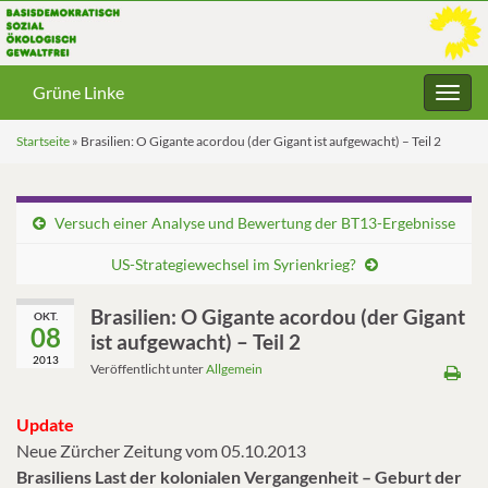
Grüne Linke
Navig
umsc
Startseite
»
Brasilien: O Gigante acordou (der Gigant ist aufgewacht) – Teil 2
Versuch einer Analyse und Bewertung der BT13-Ergebnisse
US-Strategiewechsel im Syrienkrieg?
Brasilien: O Gigante acordou (der Gigant
OKT.
08
ist aufgewacht) – Teil 2
2013
Veröffentlicht unter
Allgemein
Update
Neue Zürcher Zeitung vom 05.10.2013
Brasiliens Last der kolonialen Vergangenheit – Geburt der