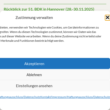
Rückblick zur 51. BDK in Hannover (28.-30.11.2025)
17. JANUAR 2026
Zustimmung verwalten
T-Shirt-Aktion auf der BDK in Hannover (28.-30.11.2025)
u bieten, verwenden wir Technologien wie Cookies, um Geräteinformationen zu
11. OKTOBER 2025
greifen. Wenn du diesen Technologien zustimmst, können wir Daten wie das
s auf dieser Website verarbeiten. Wenn du deine Zustimmung nicht erteilst oder
Anträge auf Suche nach Unterstützung für die BDK in
 Merkmale und Funktionen beeinträchtigt werden.
Hannover
11. OKTOBER 2025
Diskussion mit Mitgliedern der israelisch-
Akzeptieren
palästinensischen Bewegung „Combatants for Peace“ und
MdB Kassem Taher Saleh (9.10.25, 18:30 Uhr)
Ablehnen
20. SEPTEMBER 2025
Einstellungen ansehen
Nahostkonflikt – Linksgrünes Wirken für einen gerechten
Frieden und ein Ende des Genozids
ftungsausschluss/Datenschutz
Kontakt/Impressum/Haftungsausschluss/Datenschutz
13. SEPTEMBER 2025
Adeus, querido amigo: In Gedenken an Ralf Henze