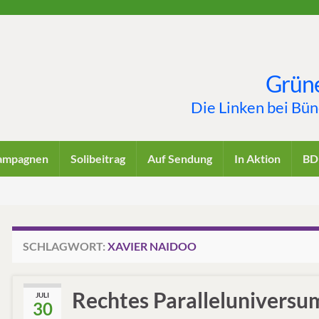
Grüne
Die Linken bei Bü
ampagnen
Solibeitrag
Auf Sendung
In Aktion
BD
SCHLAGWORT:
XAVIER NAIDOO
Rechtes Paralleluniversu
JULI
30