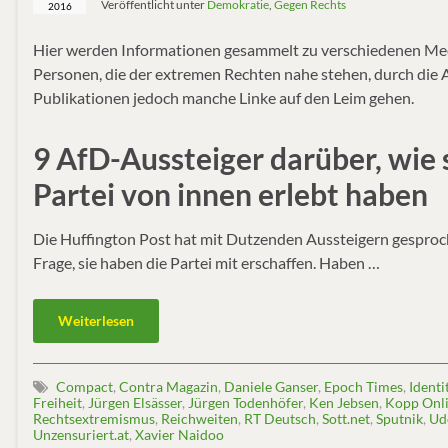
Veröffentlicht unter
Demokratie
,
Gegen Rechts
2016
Hier werden Informationen gesammelt zu verschiedenen Me
Personen, die der extremen Rechten nahe stehen, durch die A
Publikationen jedoch manche Linke auf den Leim gehen.
9 AfD-Aussteiger darüber, wie s
Partei von innen erlebt haben
Die Huffington Post hat mit Dutzenden Aussteigern gesproc
Frage, sie haben die Partei mit erschaffen. Haben …
Weiterlesen
Compact
,
Contra Magazin
,
Daniele Ganser
,
Epoch Times
,
Ident
Freiheit
,
Jürgen Elsässer
,
Jürgen Todenhöfer
,
Ken Jebsen
,
Kopp Onl
Rechtsextremismus
,
Reichweiten
,
RT Deutsch
,
Sott.net
,
Sputnik
,
Ud
Unzensuriert.at
,
Xavier Naidoo