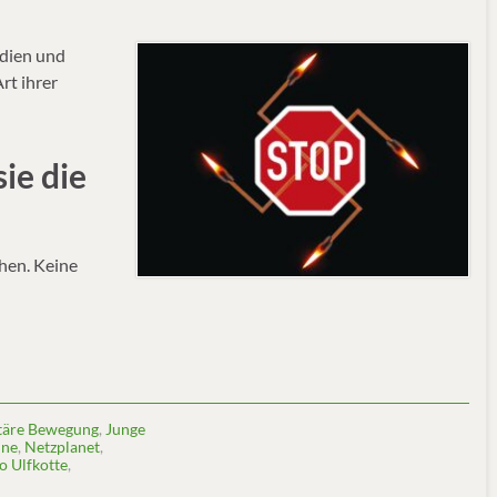
dien und
rt ihrer
ie die
hen. Keine
itäre Bewegung
,
Junge
ine
,
Netzplanet
,
o Ulfkotte
,