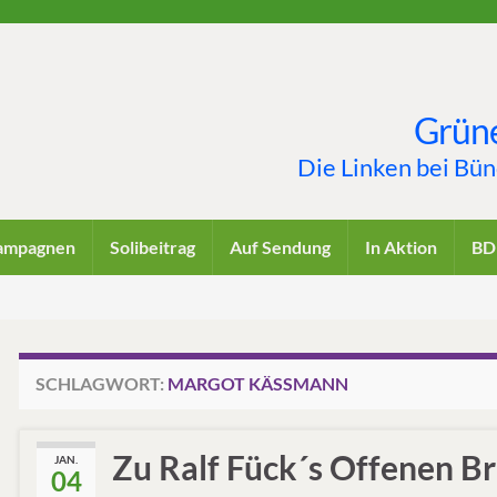
Grüne
Die Linken bei Bü
ampagnen
Solibeitrag
Auf Sendung
In Aktion
BD
SCHLAGWORT:
MARGOT KÄSSMANN
Zu Ralf Fück´s Offenen B
JAN.
04