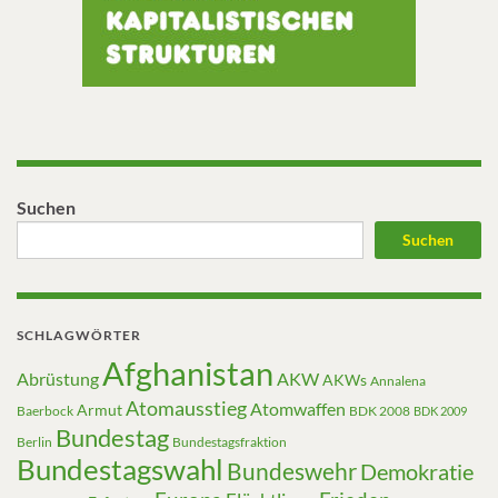
Suchen
Suchen
SCHLAGWÖRTER
Afghanistan
Abrüstung
AKW
AKWs
Annalena
Atomausstieg
Atomwaffen
Armut
Baerbock
BDK 2008
BDK 2009
Bundestag
Berlin
Bundestagsfraktion
Bundestagswahl
Bundeswehr
Demokratie