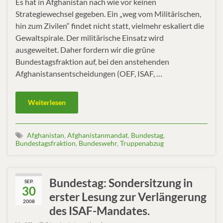
Es hat in Afghanistan nach wie vor keinen
Strategiewechsel gegeben. Ein „weg vom Militärischen,
hin zum Zivilen“ findet nicht statt, vielmehr eskaliert die
Gewaltspirale. Der militärische Einsatz wird
ausgeweitet. Daher fordern wir die grüne
Bundestagsfraktion auf, bei den anstehenden
Afghanistansentscheidungen (OEF, ISAF, …
Weiterlesen
Afghanistan
,
Afghanistanmandat
,
Bundestag
,
Bundestagsfraktion
,
Bundeswehr
,
Truppenabzug
Bundestag: Sondersitzung in
SEP.
30
erster Lesung zur Verlängerung
2008
des ISAF-Mandates.