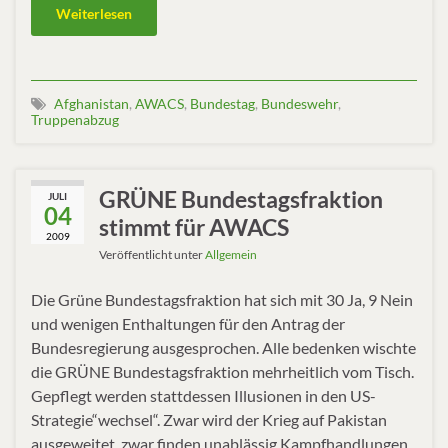
Weiterlesen
Afghanistan
,
AWACS
,
Bundestag
,
Bundeswehr
,
Truppenabzug
GRÜNE Bundestagsfraktion
JULI
04
stimmt für AWACS
2009
Veröffentlicht unter
Allgemein
Die Grüne Bundestagsfraktion hat sich mit 30 Ja, 9 Nein
und wenigen Enthaltungen für den Antrag der
Bundesregierung ausgesprochen. Alle bedenken wischte
die GRÜNE Bundestagsfraktion mehrheitlich vom Tisch.
Gepflegt werden stattdessen Illusionen in den US-
Strategie“wechsel“. Zwar wird der Krieg auf Pakistan
ausgeweitet, zwar finden unablässig Kampfhandlungen