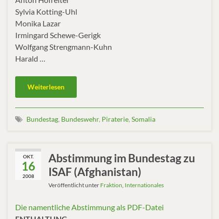
Sylvia Kotting-Uhl
Monika Lazar
Irmingard Schewe-Gerigk
Wolfgang Strengmann-Kuhn
Harald …
Weiterlesen
Bundestag
,
Bundeswehr
,
Piraterie
,
Somalia
Abstimmung im Bundestag zu
OKT.
16
ISAF (Afghanistan)
2008
Veröffentlicht unter
Fraktion
,
Internationales
Die namentliche Abstimmung als PDF-Datei
ENTHALTUNG