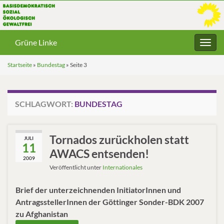
Grüne Linke
Navig
umsc
Startseite
»
Bundestag
»
Seite 3
SCHLAGWORT:
BUNDESTAG
Tornados zurückholen statt
JULI
11
AWACS entsenden!
2009
Veröffentlicht unter
Internationales
Brief der unterzeichnenden InitiatorInnen und
AntragsstellerInnen der Göttinger Sonder-BDK 2007
zu Afghanistan