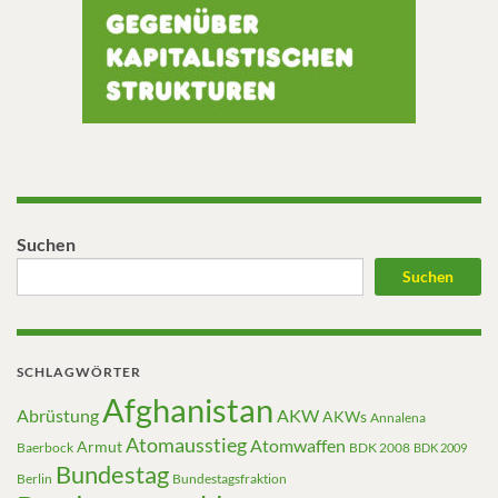
Suchen
Suchen
SCHLAGWÖRTER
Afghanistan
Abrüstung
AKW
AKWs
Annalena
Atomausstieg
Atomwaffen
Armut
Baerbock
BDK 2008
BDK 2009
Bundestag
Berlin
Bundestagsfraktion