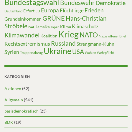
Bundestagswahl
Bundeswehr
Demokratie
Europa
Frieden
Flüchtlinge
Erfurt
EU
Deutschland
GRÜNE
Hans-Christian
Grundeinkommen
Ströbele
Klimaschutz
Klima
Jamaika
ISAF
Japan
Krieg
NATO
Klimawandel
Koalition
Nazis
offener Brief
Russland
Rechtsextremismus
Strengmann-Kuhn
Ukraine
USA
Syrien
Truppenabzug
Wahlen
Wehrpflicht
KATEGORIEN
Aktionen
(52)
Allgemein
(541)
basisdemokratisch
(23)
BDK
(19)