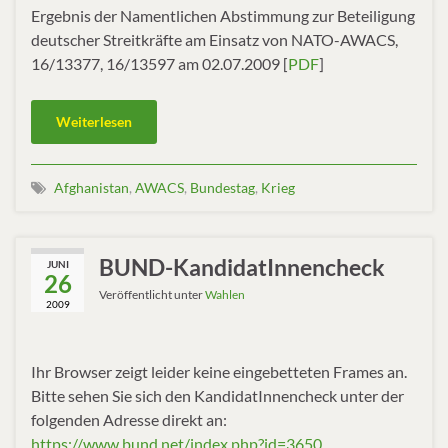
Ergebnis der Namentlichen Abstimmung zur Beteiligung
deutscher Streitkräfte am Einsatz von NATO-AWACS,
16/13377, 16/13597 am 02.07.2009 [
PDF
]
Weiterlesen
Afghanistan
,
AWACS
,
Bundestag
,
Krieg
BUND-KandidatInnencheck
JUNI
26
Veröffentlicht unter
Wahlen
2009
Ihr Browser zeigt leider keine eingebetteten Frames an.
Bitte sehen Sie sich den KandidatInnencheck unter der
folgenden Adresse direkt an:
https://www.bund.net/index.php?id=3650