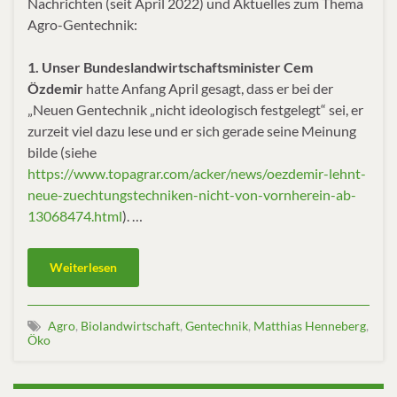
Nachrichten (seit April 2022) und Aktuelles zum Thema
Agro-Gentechnik:
1. Unser Bundeslandwirtschaftsminister Cem
Özdemir
hatte Anfang April gesagt, dass er bei der
„Neuen Gentechnik „nicht ideologisch festgelegt“ sei, er
zurzeit viel dazu lese und er sich gerade seine Meinung
bilde (siehe
https://www.topagrar.com/acker/news/oezdemir-lehnt-
neue-zuechtungstechniken-nicht-von-vornherein-ab-
13068474.html
). …
Weiterlesen
Agro
,
Biolandwirtschaft
,
Gentechnik
,
Matthias Henneberg
,
Öko