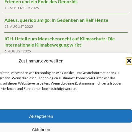
Frieden und ein Ende des Genozids
13. SEPTEMBER 2025
Adeus, querido amigo: In Gedenken an Ralf Henze
28. AUGUST 2025
IGH-Urteil zum Menschenrecht auf Klimaschutz: Die
internationale Klimabewegung wirkt!
6. AUGUST 2025
Zustimmung verwalten
Friedensgutachten 2025
2. JUNI 2025
u bieten, verwenden wir Technologien wie Cookies, um Geräteinformationen zu
greifen. Wenn du diesen Technologien zustimmst, können wir Daten wie das
Die AfD mit mehr Demokratie wegregieren
s auf dieser Website verarbeiten. Wenn du deine Zustimmung nicht erteilst oder
14. MAI 2025
 Merkmale und Funktionen beeinträchtigt werden.
Akzeptieren
Impressum/Datenschutz
Ablehnen