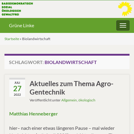
Grüne Linke
Navig
umsc
Startseite
»
Biolandwirtschaft
SCHLAGWORT:
BIOLANDWIRTSCHAFT
Aktuelles zum Thema Agro-
JULI
27
Gentechnik
2022
Veröffentlicht unter
Allgemein
,
ökologisch
Matthias Henneberger
hier– nach einer etwas längeren Pause – mal wieder