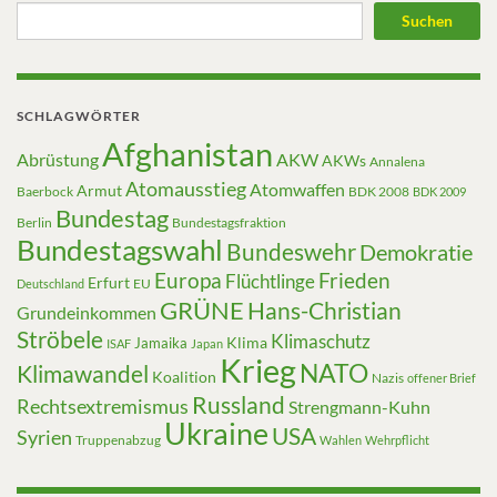
Suchen
SCHLAGWÖRTER
Afghanistan
Abrüstung
AKW
AKWs
Annalena
Atomausstieg
Atomwaffen
Armut
Baerbock
BDK 2008
BDK 2009
Bundestag
Berlin
Bundestagsfraktion
Bundestagswahl
Bundeswehr
Demokratie
Europa
Frieden
Flüchtlinge
Erfurt
EU
Deutschland
GRÜNE
Hans-Christian
Grundeinkommen
Ströbele
Klimaschutz
Klima
Jamaika
ISAF
Japan
Krieg
NATO
Klimawandel
Koalition
Nazis
offener Brief
Russland
Rechtsextremismus
Strengmann-Kuhn
Ukraine
USA
Syrien
Truppenabzug
Wahlen
Wehrpflicht