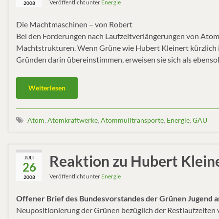
Veröffentlicht unter
Energie
2008
Die Machtmaschinen – von Robert
Bei den Forderungen nach Laufzeitverlängerungen von Atomm
Machtstrukturen. Wenn Grüne wie Hubert Kleinert kürzlich 
Gründen darin übereinstimmen, erweisen sie sich als ebens
Weiterlesen
Atom
,
Atomkraftwerke
,
Atommülltransporte
,
Energie
,
GAU
Reaktion zu Hubert Kleine
JULI
26
Veröffentlicht unter
Energie
2008
Offener Brief des Bundesvorstandes der Grünen Jugend a
Neupositionierung der Grünen bezüglich der Restlaufzeite