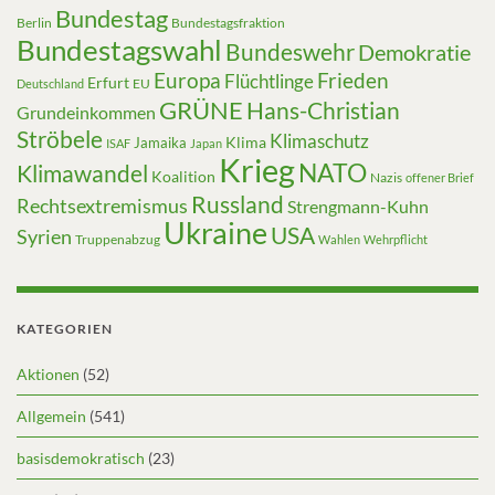
Bundestag
Berlin
Bundestagsfraktion
Bundestagswahl
Bundeswehr
Demokratie
Europa
Frieden
Flüchtlinge
Erfurt
EU
Deutschland
GRÜNE
Hans-Christian
Grundeinkommen
Ströbele
Klimaschutz
Klima
Jamaika
ISAF
Japan
Krieg
NATO
Klimawandel
Koalition
Nazis
offener Brief
Russland
Rechtsextremismus
Strengmann-Kuhn
Ukraine
USA
Syrien
Truppenabzug
Wahlen
Wehrpflicht
KATEGORIEN
Aktionen
(52)
Allgemein
(541)
basisdemokratisch
(23)