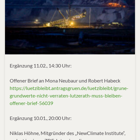
Ergänzung 11.02., 14:30 Uhr:
Offener Brief an Mona Neubaur und Robert Habeck
https://luetzibleibt.antragsgruen.de/luetzibleibt/grune-
grundwerte-nicht-verraten-lutzerath-muss-bleiben-
offener-brief-56039
Ergänzung 10.01., 20:00 Uhr:
Niklas Höhne, Mitgründer des „NewClimate Institute“,