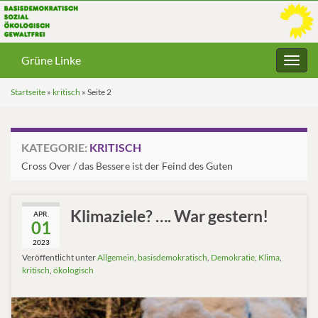
Grüne Linke
Navig
umsc
Startseite
»
kritisch
»
Seite 2
KATEGORIE:
KRITISCH
Cross Over / das Bessere ist der Feind des Guten
Klimaziele? …. War gestern!
APR.
01
2023
Veröffentlicht unter
Allgemein
,
basisdemokratisch
,
Demokratie
,
Klima
,
kritisch
,
ökologisch