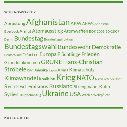
SCHLAGWÖRTER
Afghanistan
Abrüstung
AKW
AKWs
Annalena
Atomausstieg
Atomwaffen
Armut
Baerbock
BDK 2008
BDK 2009
Bundestag
Berlin
Bundestagsfraktion
Bundestagswahl
Bundeswehr
Demokratie
Europa
Frieden
Flüchtlinge
Erfurt
EU
Deutschland
GRÜNE
Hans-Christian
Grundeinkommen
Ströbele
Klimaschutz
Klima
Jamaika
ISAF
Japan
Krieg
NATO
Klimawandel
Koalition
Nazis
offener Brief
Russland
Rechtsextremismus
Strengmann-Kuhn
Ukraine
USA
Syrien
Truppenabzug
Wahlen
Wehrpflicht
KATEGORIEN