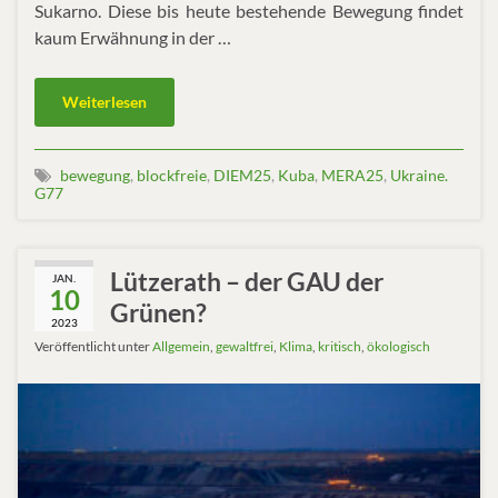
Sukarno. Diese bis heute bestehende Bewegung findet
kaum Erwähnung in der …
Weiterlesen
bewegung
,
blockfreie
,
DIEM25
,
Kuba
,
MERA25
,
Ukraine.
G77
Lützerath – der GAU der
JAN.
10
Grünen?
2023
Veröffentlicht unter
Allgemein
,
gewaltfrei
,
Klima
,
kritisch
,
ökologisch