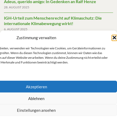
Adeus, querido amigo: In Gedenken an Ralf Henze
28. AUGUST 2025
IGH-Urteil zum Menschenrecht auf Klimaschutz: Die
internationale Klimabewegung wirkt!
6. AUGUST 2025
Zustimmung verwalten
Friedensgutachten 2025
2. JUNI 2025
u bieten, verwenden wir Technologien wie Cookies, um Geräteinformationen zu
greifen. Wenn du diesen Technologien zustimmst, können wir Daten wie das
Die AfD mit mehr Demokratie wegregieren
s auf dieser Website verarbeiten. Wenn du deine Zustimmung nicht erteilst oder
14. MAI 2025
 Merkmale und Funktionen beeinträchtigt werden.
Akzeptieren
Impressum/Datenschutz
Ablehnen
Einstellungen ansehen
Kontakt/Impressum/Haftungsausschluss/Datenschutz
Cookie-Richtlinie (EU)