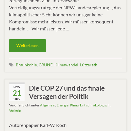
zerlegt in einem ZDF-Interview die
Verteidigungsstrategie der NRW Landesregierung. „Aus
klimapolitischer Sicht können wir uns gar keine
Kompromisse mehr leisten. Wir müssen konsequent
handeln. … Wir müssen jede …
Weiterlesen
Braunkohle
,
GRÜNE
,
Klimawandel
,
Lützerath
Die COP 27 und das finale
NOV.
21
Versagen der Politik
2022
Veröffentlicht unter
Allgemein
,
Energie
,
Klima
,
kritisch
,
ökologisch
,
Verkehr
Autorenpapier Karl-W. Koch