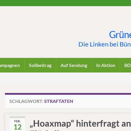
Grüne
Die Linken bei Bü
ampagnen
Solibeitrag
Auf Sendung
In Aktion
BD
SCHLAGWORT:
STRAFTATEN
„Hoaxmap“ hinterfragt an
FEB.
12