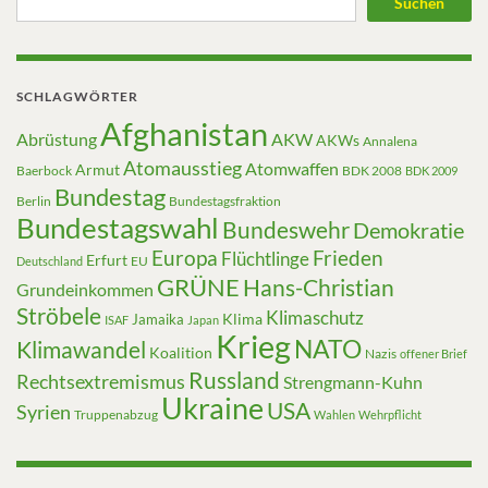
Suchen
SCHLAGWÖRTER
Afghanistan
Abrüstung
AKW
AKWs
Annalena
Atomausstieg
Atomwaffen
Armut
Baerbock
BDK 2008
BDK 2009
Bundestag
Berlin
Bundestagsfraktion
Bundestagswahl
Bundeswehr
Demokratie
Europa
Frieden
Flüchtlinge
Erfurt
EU
Deutschland
GRÜNE
Hans-Christian
Grundeinkommen
Ströbele
Klimaschutz
Klima
Jamaika
ISAF
Japan
Krieg
NATO
Klimawandel
Koalition
Nazis
offener Brief
Russland
Rechtsextremismus
Strengmann-Kuhn
Ukraine
USA
Syrien
Truppenabzug
Wahlen
Wehrpflicht