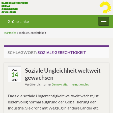
Grüne Linke
Navig
umsc
Startseite
»
soziale Gerechtigkeit
SCHLAGWORT:
SOZIALE GERECHTIGKEIT
Soziale Ungleichheit weltweit
DEZ.
14
gewachsen
2017
Veröffentlicht unter
Demokratie
,
Internationales
Dass die soziale Ungerechtigkeit weltweit wächst, ist
leider völlig normal aufgrund der Gobalisierung der
Industrie. SIe droht mit Wegzug in andere Länder etc,