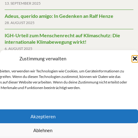
13. SEPTEMBER 2025
Adeus, querido amigo: In Gedenken an Ralf Henze
28. AUGUST 2025
IGH-Urteil zum Menschenrecht auf Klimaschutz: Die
internationale Klimabewegung wirkt!
6. AUGUST 2025
Zustimmung verwalten
Friedensgutachten 2025
2. JUNI 2025
u bieten, verwenden wir Technologien wie Cookies, um Geräteinformationen zu
greifen. Wenn du diesen Technologien zustimmst, können wir Daten wie das
Die AfD mit mehr Demokratie wegregieren
s auf dieser Website verarbeiten. Wenn du deine Zustimmung nicht erteilst oder
14. MAI 2025
 Merkmale und Funktionen beeinträchtigt werden.
Akzeptieren
Impressum/Datenschutz
Ablehnen