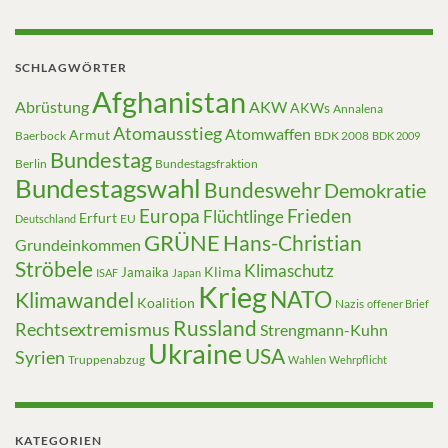
SCHLAGWÖRTER
Afghanistan
Abrüstung
AKW
AKWs
Annalena
Atomausstieg
Atomwaffen
Armut
Baerbock
BDK 2008
BDK 2009
Bundestag
Berlin
Bundestagsfraktion
Bundestagswahl
Bundeswehr
Demokratie
Europa
Frieden
Flüchtlinge
Erfurt
EU
Deutschland
GRÜNE
Hans-Christian
Grundeinkommen
Ströbele
Klimaschutz
Klima
Jamaika
ISAF
Japan
Krieg
NATO
Klimawandel
Koalition
Nazis
offener Brief
Russland
Rechtsextremismus
Strengmann-Kuhn
Ukraine
USA
Syrien
Truppenabzug
Wahlen
Wehrpflicht
KATEGORIEN