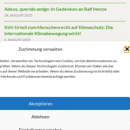
Adeus, querido amigo: In Gedenken an Ralf Henze
28. AUGUST 2025
IGH-Urteil zum Menschenrecht auf Klimaschutz: Die
internationale Klimabewegung wirkt!
6. AUGUST 2025
Zustimmung verwalten
Friedensgutachten 2025
2. JUNI 2025
u bieten, verwenden wir Technologien wie Cookies, um Geräteinformationen zu
greifen. Wenn du diesen Technologien zustimmst, können wir Daten wie das
Die AfD mit mehr Demokratie wegregieren
s auf dieser Website verarbeiten. Wenn du deine Zustimmung nicht erteilst oder
14. MAI 2025
 Merkmale und Funktionen beeinträchtigt werden.
Akzeptieren
Impressum/Datenschutz
Ablehnen
Einstellungen ansehen
Kontakt/Impressum/Haftungsausschluss/Datenschutz