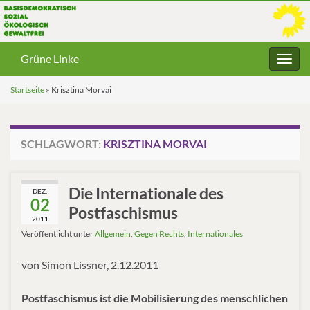
Grüne Linke
Navig
umsc
Startseite
»
Krisztina Morvai
SCHLAGWORT:
KRISZTINA MORVAI
Die Internationale des
DEZ.
02
Postfaschismus
2011
Veröffentlicht unter
Allgemein
,
Gegen Rechts
,
Internationales
von Simon Lissner, 2.12.2011
Postfaschismus ist die Mobilisierung des menschlichen