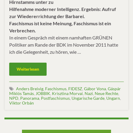
Hirnstamms unter zu
Hilfenahme moderner Intelligenz. Ergebnis: Aufruf
zur Wiedererrichtung der Barbarei.
Faschismus ist keine Meinung, Faschismus ist ein
Verbrechen.
In einem Gespräch mit einem namhaften GRÜNEN
Politiker am Rande der BDK im November 2011 hatte
ich die Gelegenheit, zu hören, wie …
Weiterlesen
Anders Breivig
,
Faschismus
,
FIDESZ
,
Gábor Vona
,
Gáspár
Miklós Tamás
,
JOBBIK
,
Krisztina Morvai
,
Nazi
,
Neue Rechte
,
NPD
,
Panorama
,
Postfaschismus
,
Ungarische Garde
,
Ungarn
,
Viktor Orbán