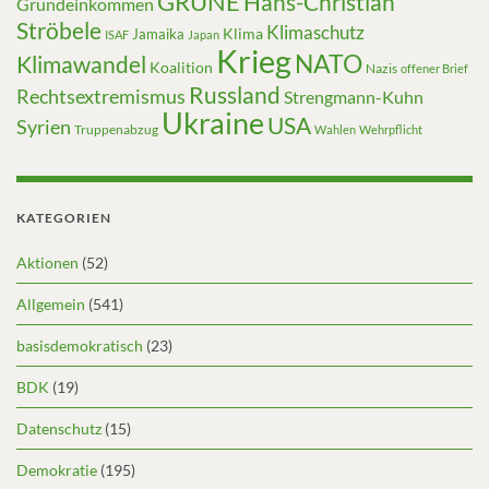
GRÜNE
Hans-Christian
Grundeinkommen
Ströbele
Klimaschutz
Klima
Jamaika
ISAF
Japan
Krieg
NATO
Klimawandel
Koalition
Nazis
offener Brief
Russland
Rechtsextremismus
Strengmann-Kuhn
Ukraine
USA
Syrien
Truppenabzug
Wahlen
Wehrpflicht
KATEGORIEN
Aktionen
(52)
Allgemein
(541)
basisdemokratisch
(23)
BDK
(19)
Datenschutz
(15)
Demokratie
(195)