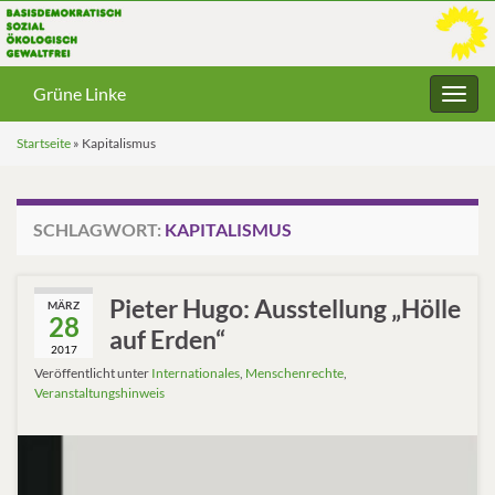
Grüne Linke
Navig
umsc
Startseite
»
Kapitalismus
SCHLAGWORT:
KAPITALISMUS
Pieter Hugo: Ausstellung „Hölle
MÄRZ
28
auf Erden“
2017
Veröffentlicht unter
Internationales
,
Menschenrechte
,
Veranstaltungshinweis