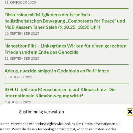
11. OKTOBER 2025
Diskussion mit Mitgliedern der israelisch-
palästinensischen Bewegung „Combatants for Peace“ und
MdB Kassem Taher Saleh (9.10.25, 18:30 Uhr)
20. SEPTEMBER 2025
Nahostkonflikt – Linksgrünes Wirken für einen gerechten
Frieden und ein Ende des Genozids
13. SEPTEMBER 2025
Adeus, querido amigo: In Gedenken an Ralf Henze
28. AUGUST 2025
IGH-Urteil zum Menschenrecht auf Klimaschutz: Die
internationale Klimabewegung wirkt!
6. AUGUST 2025
Zustimmung verwalten
Friedensgutachten 2025
2. JUNI 2025
u bieten, verwenden wir Technologien wie Cookies, um Geräteinformationen zu
greifen. Wenn du diesen Technologien zustimmst, können wir Daten wie das
Die AfD mit mehr Demokratie wegregieren