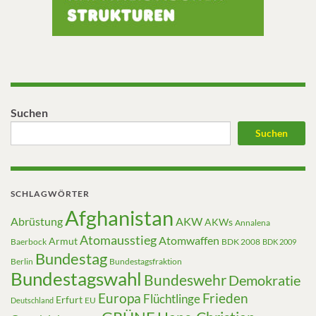
Suchen
Suchen
SCHLAGWÖRTER
Afghanistan
Abrüstung
AKW
AKWs
Annalena
Atomausstieg
Atomwaffen
Armut
Baerbock
BDK 2008
BDK 2009
Bundestag
Berlin
Bundestagsfraktion
Bundestagswahl
Bundeswehr
Demokratie
Europa
Frieden
Flüchtlinge
Erfurt
EU
Deutschland